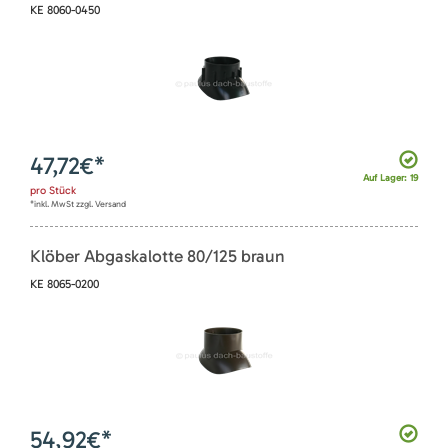
KE 8060-0450
47,72
€*
Auf Lager: 19
pro
Stück
*inkl. MwSt zzgl. Versand
Klöber Abgaskalotte 80/125 braun
KE 8065-0200
54,92
€*