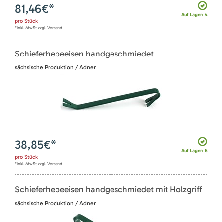
81,46
€*
Auf Lager: 4
pro
Stück
*inkl. MwSt zzgl. Versand
Schieferhebeeisen handgeschmiedet
sächsische Produktion / Adner
38,85
€*
Auf Lager: 6
pro
Stück
*inkl. MwSt zzgl. Versand
Schieferhebeeisen handgeschmiedet mit Holzgriff
sächsische Produktion / Adner