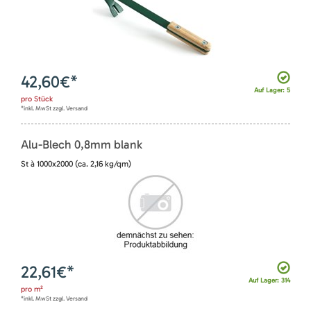
42,60
€*
Auf Lager: 5
pro
Stück
*inkl. MwSt zzgl. Versand
Alu-Blech 0,8mm blank
St à 1000x2000 (ca. 2,16 kg/qm)
22,61
€*
Auf Lager: 314
pro
m²
*inkl. MwSt zzgl. Versand