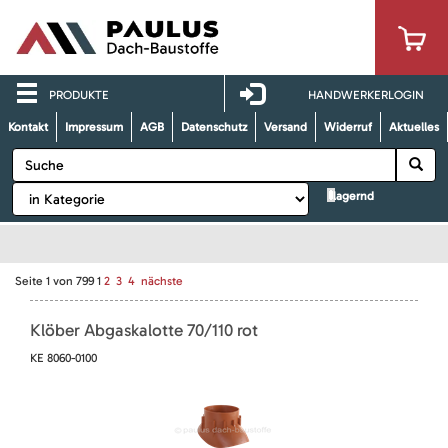
PRODUKTE
HANDWERKERLOGIN
Kontakt
Impressum
AGB
Datenschutz
Versand
Widerruf
Aktuelles
lagernd
Seite
1
von
799
1
2
3
4
nächste
Klöber Abgaskalotte 70/110 rot
KE 8060-0100