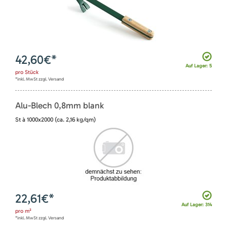
42,60
€*
Auf Lager: 5
pro
Stück
*inkl. MwSt zzgl. Versand
Alu-Blech 0,8mm blank
St à 1000x2000 (ca. 2,16 kg/qm)
22,61
€*
Auf Lager: 314
pro
m²
*inkl. MwSt zzgl. Versand