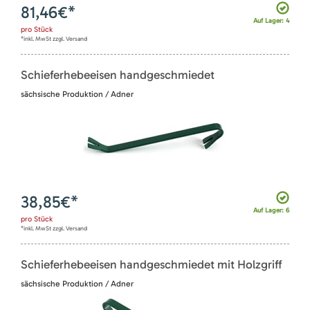
81,46
€*
Auf Lager: 4
pro
Stück
*inkl. MwSt zzgl. Versand
Schieferhebeeisen handgeschmiedet
sächsische Produktion / Adner
38,85
€*
Auf Lager: 6
pro
Stück
*inkl. MwSt zzgl. Versand
Schieferhebeeisen handgeschmiedet mit Holzgriff
sächsische Produktion / Adner