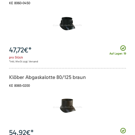
KE 8060-0450
47,72
€*
Auf Lager: 19
pro
Stück
*inkl. MwSt zzgl. Versand
Klöber Abgaskalotte 80/125 braun
KE 8065-0200
54,92
€*