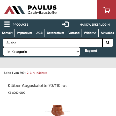
PRODUKTE
HANDWERKERLOGIN
Kontakt
Impressum
AGB
Datenschutz
Versand
Widerruf
Aktuelles
lagernd
Seite
1
von
799
1
2
3
4
nächste
Klöber Abgaskalotte 70/110 rot
KE 8060-0100