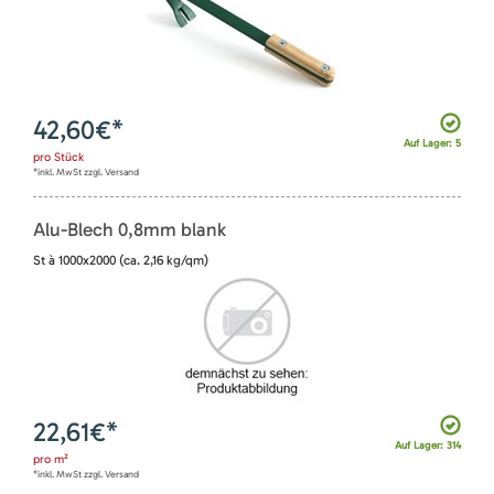
42,60
€*
Auf Lager: 5
pro
Stück
*inkl. MwSt zzgl. Versand
Alu-Blech 0,8mm blank
St à 1000x2000 (ca. 2,16 kg/qm)
22,61
€*
Auf Lager: 314
pro
m²
*inkl. MwSt zzgl. Versand