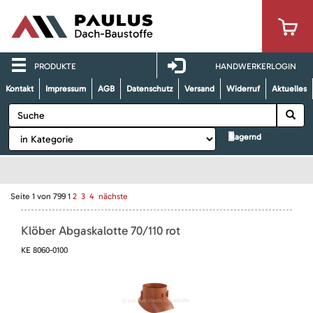
PRODUKTE
HANDWERKERLOGIN
Kontakt
Impressum
AGB
Datenschutz
Versand
Widerruf
Aktuelles
lagernd
Seite
1
von
799
1
2
3
4
nächste
Klöber Abgaskalotte 70/110 rot
KE 8060-0100