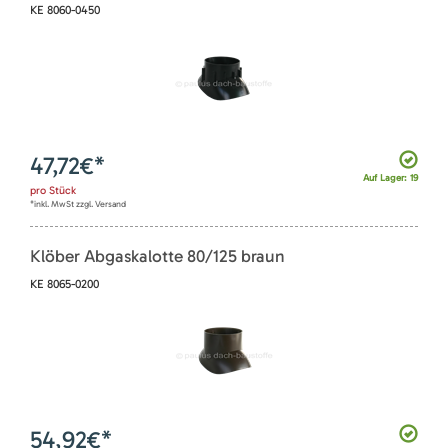
KE 8060-0450
47,72
€*
Auf Lager: 19
pro
Stück
*inkl. MwSt zzgl. Versand
Klöber Abgaskalotte 80/125 braun
KE 8065-0200
54,92
€*