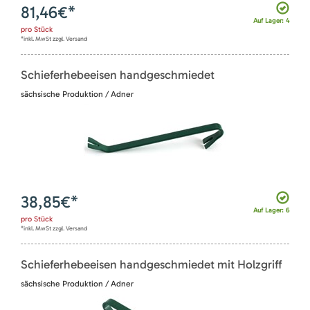
81,46
€*
Auf Lager: 4
pro
Stück
*inkl. MwSt zzgl. Versand
Schieferhebeeisen handgeschmiedet
sächsische Produktion / Adner
38,85
€*
Auf Lager: 6
pro
Stück
*inkl. MwSt zzgl. Versand
Schieferhebeeisen handgeschmiedet mit Holzgriff
sächsische Produktion / Adner