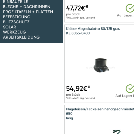
EINBAUTEILE
47,72
€*
BLECHE + DACHRINNEN
PROFILTAFELN + PLATTEN
pro
Stück
Auf Lager:
BEFESTIGUNG
*inkl. MwSt zzgl. Versand
BLITZSCHUTZ
SOLAR
Klöber Abgaskalotte 80/125 grau
WERKZEUG
KE 8065-0400
ARBEITSKLEIDUNG
54,92
€*
pro
Stück
Auf Lager: 
*inkl. MwSt zzgl. Versand
Nageleisen/Flickeisen handgeschmiede
650
lang