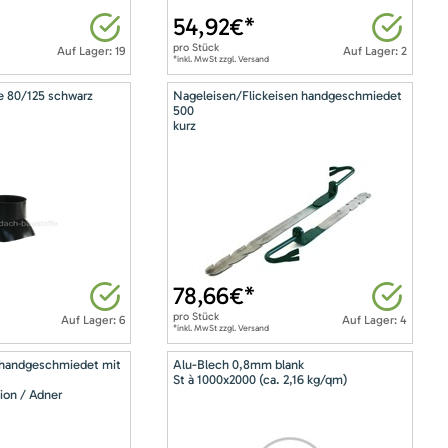
54,92
€*
pro
Stück
Auf Lager: 19
Auf Lager: 2
*inkl. MwSt zzgl. Versand
e 80/125 schwarz
Nageleisen/Flickeisen handgeschmiedet
500
kurz
78,66
€*
pro
Stück
Auf Lager: 6
Auf Lager: 4
*inkl. MwSt zzgl. Versand
 handgeschmiedet mit
Alu-Blech 0,8mm blank
St à 1000x2000 (ca. 2,16 kg/qm)
ion / Adner