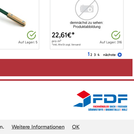
22,61
€*
pro
m²
Auf Lager: 5
Auf Lager: 316
*inkl. MwSt zzgl. Versand
1
2
3
4
nächste
n.
Weitere Informationen
OK