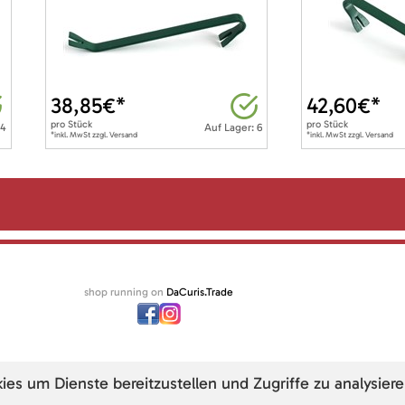
38,85
€*
42,60
€*
pro
Stück
pro
Stück
 4
Auf Lager: 6
*inkl. MwSt zzgl. Versand
*inkl. MwSt zzgl. Versand
shop running on
DaCuris.Trade
s um Dienste bereitzustellen und Zugriffe zu analysiere