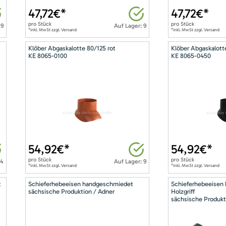
47,72
€*
47,72
€*
pro
Stück
pro
Stück
 9
Auf Lager: 9
*inkl. MwSt zzgl. Versand
*inkl. MwSt zzgl. Versand
Klöber Abgaskalotte 80/125 rot
Klöber Abgaskalott
KE 8065-0100
KE 8065-0450
54,92
€*
54,92
€*
pro
Stück
pro
Stück
14
Auf Lager: 9
*inkl. MwSt zzgl. Versand
*inkl. MwSt zzgl. Versand
t
Schieferhebeeisen handgeschmiedet
Schieferhebeeisen
sächsische Produktion / Adner
Holzgriff
sächsische Produkt