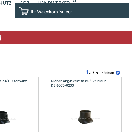
HUTZ
AGB
HANDWERKER
Ihr Warenkorb ist leer.
1
2
3
4
nächste
e 70/110 schwarz
Klöber Abgaskalotte 80/125 braun
KE 8065-0200