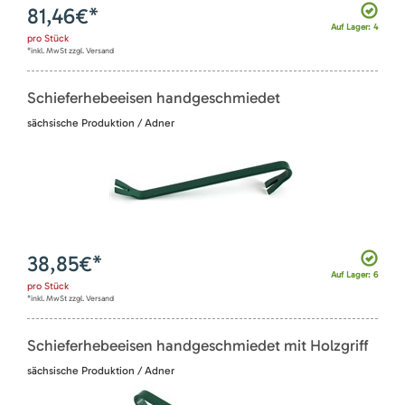
81,46
€*
Auf Lager: 4
pro
Stück
*inkl. MwSt zzgl. Versand
Schieferhebeeisen handgeschmiedet
sächsische Produktion / Adner
38,85
€*
Auf Lager: 6
pro
Stück
*inkl. MwSt zzgl. Versand
Schieferhebeeisen handgeschmiedet mit Holzgriff
sächsische Produktion / Adner