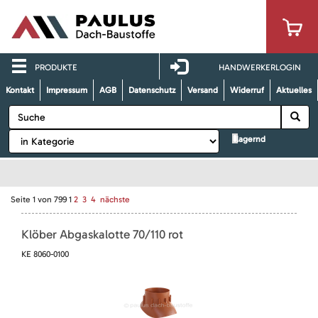
PRODUKTE
HANDWERKERLOGIN
Kontakt
Impressum
AGB
Datenschutz
Versand
Widerruf
Aktuelles
lagernd
Seite
1
von
799
1
2
3
4
nächste
Klöber Abgaskalotte 70/110 rot
KE 8060-0100