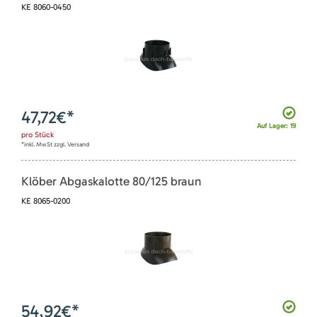
KE 8060-0450
47,72
€*
Auf Lager: 19
pro
Stück
*inkl. MwSt zzgl. Versand
Klöber Abgaskalotte 80/125 braun
KE 8065-0200
54,92
€*