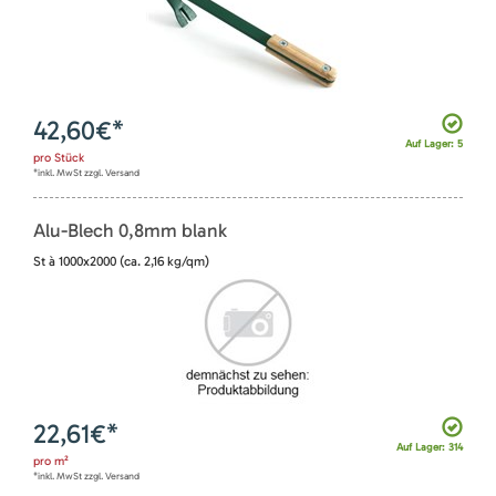
42,60
€*
Auf Lager: 5
pro
Stück
*inkl. MwSt zzgl. Versand
Alu-Blech 0,8mm blank
St à 1000x2000 (ca. 2,16 kg/qm)
22,61
€*
Auf Lager: 314
pro
m²
*inkl. MwSt zzgl. Versand