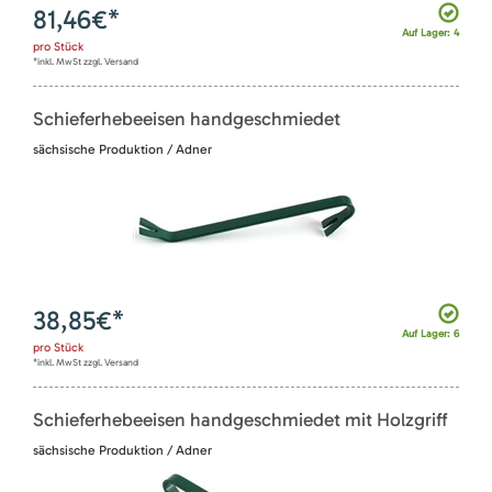
81,46
€*
Auf Lager: 4
pro
Stück
*inkl. MwSt zzgl. Versand
Schieferhebeeisen handgeschmiedet
sächsische Produktion / Adner
38,85
€*
Auf Lager: 6
pro
Stück
*inkl. MwSt zzgl. Versand
Schieferhebeeisen handgeschmiedet mit Holzgriff
sächsische Produktion / Adner