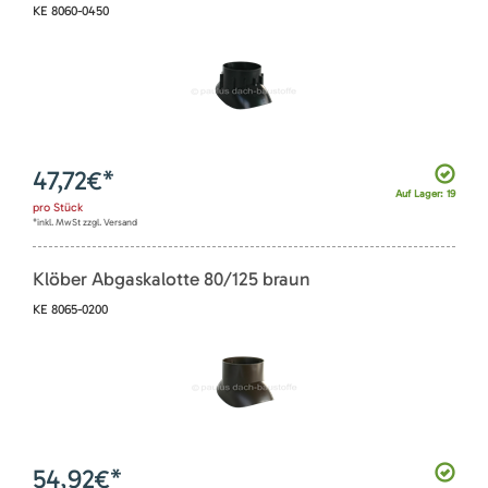
KE 8060-0450
47,72
€*
Auf Lager: 19
pro
Stück
*inkl. MwSt zzgl. Versand
Klöber Abgaskalotte 80/125 braun
KE 8065-0200
54,92
€*