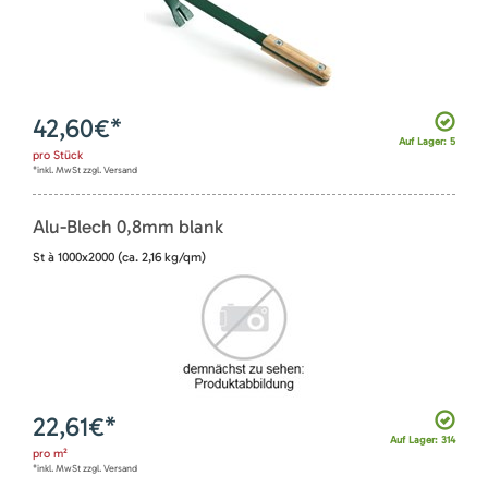
42,60
€*
Auf Lager: 5
pro
Stück
*inkl. MwSt zzgl. Versand
Alu-Blech 0,8mm blank
St à 1000x2000 (ca. 2,16 kg/qm)
22,61
€*
Auf Lager: 314
pro
m²
*inkl. MwSt zzgl. Versand