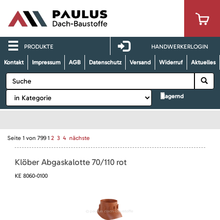
PRODUKTE
HANDWERKERLOGIN
Kontakt
Impressum
AGB
Datenschutz
Versand
Widerruf
Aktuelles
lagernd
Seite
1
von
799
1
2
3
4
nächste
Klöber Abgaskalotte 70/110 rot
KE 8060-0100