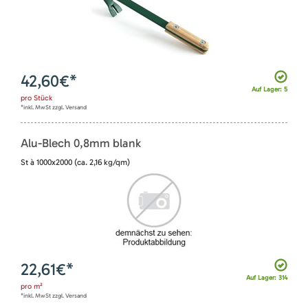
42,60
€*
Auf Lager: 5
pro
Stück
*inkl. MwSt zzgl. Versand
Alu-Blech 0,8mm blank
St à 1000x2000 (ca. 2,16 kg/qm)
22,61
€*
Auf Lager: 314
pro
m²
*inkl. MwSt zzgl. Versand