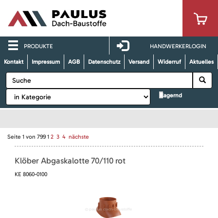
PRODUKTE
HANDWERKERLOGIN
Kontakt
Impressum
AGB
Datenschutz
Versand
Widerruf
Aktuelles
lagernd
Seite
1
von
799
1
2
3
4
nächste
Klöber Abgaskalotte 70/110 rot
KE 8060-0100