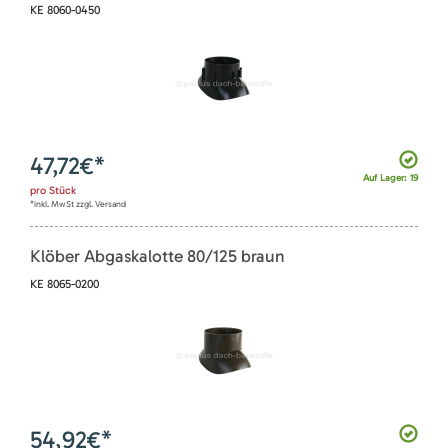
KE 8060-0450
47,72
€*
Auf Lager: 19
pro
Stück
*inkl. MwSt zzgl. Versand
Klöber Abgaskalotte 80/125 braun
KE 8065-0200
54,92
€*