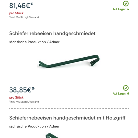
81,46
€*
Auf Lager: 4
pro
Stück
*inkl. MwSt zzgl. Versand
Schieferhebeeisen handgeschmiedet
sächsische Produktion / Adner
38,85
€*
Auf Lager: 6
pro
Stück
*inkl. MwSt zzgl. Versand
Schieferhebeeisen handgeschmiedet mit Holzgriff
sächsische Produktion / Adner