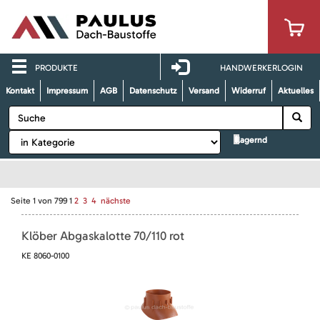
PRODUKTE
HANDWERKERLOGIN
Kontakt
Impressum
AGB
Datenschutz
Versand
Widerruf
Aktuelles
lagernd
Seite
1
von
799
1
2
3
4
nächste
Klöber Abgaskalotte 70/110 rot
KE 8060-0100