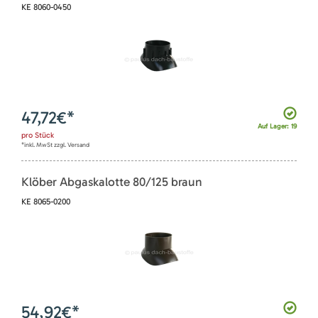
KE 8060-0450
47,72
€*
Auf Lager: 19
pro
Stück
*inkl. MwSt zzgl. Versand
Klöber Abgaskalotte 80/125 braun
KE 8065-0200
54,92
€*