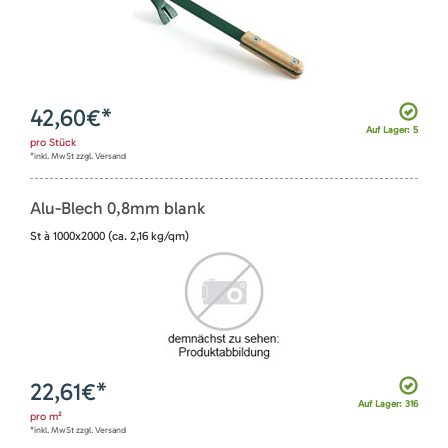
42,60
€*
Auf Lager: 5
pro
Stück
*inkl. MwSt zzgl. Versand
Alu-Blech 0,8mm blank
St à 1000x2000 (ca. 2,16 kg/qm)
22,61
€*
Auf Lager: 316
pro
m²
*inkl. MwSt zzgl. Versand