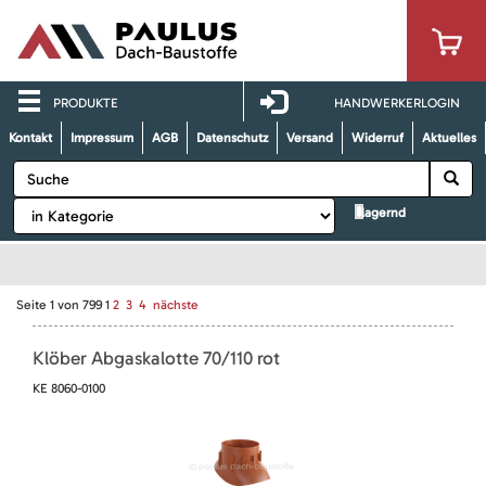
PRODUKTE
HANDWERKERLOGIN
Kontakt
Impressum
AGB
Datenschutz
Versand
Widerruf
Aktuelles
lagernd
Seite
1
von
799
1
2
3
4
nächste
Klöber Abgaskalotte 70/110 rot
KE 8060-0100