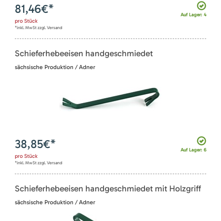
81,46
€*
Auf Lager: 4
pro
Stück
*inkl. MwSt zzgl. Versand
Schieferhebeeisen handgeschmiedet
sächsische Produktion / Adner
38,85
€*
Auf Lager: 6
pro
Stück
*inkl. MwSt zzgl. Versand
Schieferhebeeisen handgeschmiedet mit Holzgriff
sächsische Produktion / Adner