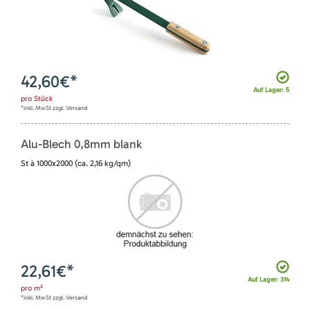
42,60
€*
Auf Lager: 5
pro
Stück
*inkl. MwSt zzgl. Versand
Alu-Blech 0,8mm blank
St à 1000x2000 (ca. 2,16 kg/qm)
22,61
€*
Auf Lager: 314
pro
m²
*inkl. MwSt zzgl. Versand