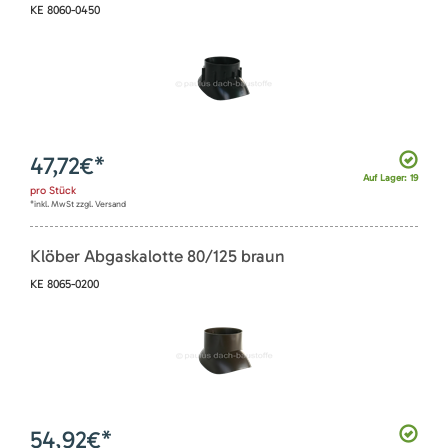
KE 8060-0450
47,72
€*
Auf Lager: 19
pro
Stück
*inkl. MwSt zzgl. Versand
Klöber Abgaskalotte 80/125 braun
KE 8065-0200
54,92
€*