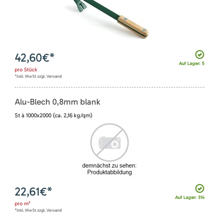
42,60
€*
Auf Lager: 5
pro
Stück
*inkl. MwSt zzgl. Versand
Alu-Blech 0,8mm blank
St à 1000x2000 (ca. 2,16 kg/qm)
22,61
€*
Auf Lager: 314
pro
m²
*inkl. MwSt zzgl. Versand