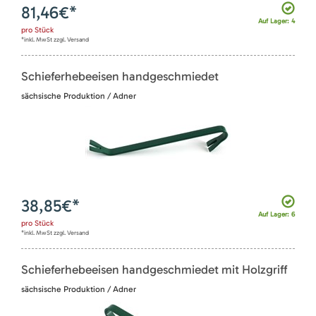
81,46
€*
Auf Lager: 4
pro
Stück
*inkl. MwSt zzgl. Versand
Schieferhebeeisen handgeschmiedet
sächsische Produktion / Adner
38,85
€*
Auf Lager: 6
pro
Stück
*inkl. MwSt zzgl. Versand
Schieferhebeeisen handgeschmiedet mit Holzgriff
sächsische Produktion / Adner