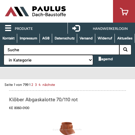
PRODUKTE
HANDWERKERLOGIN
Kontakt
Impressum
AGB
Datenschutz
Versand
Widerruf
Aktuelles
lagernd
Seite
1
von
799
1
2
3
4
nächste
Klöber Abgaskalotte 70/110 rot
KE 8060-0100