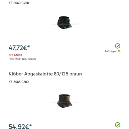
KE 8060-0450
47,72
€*
Auf Lager: 19
pro
Stück
*inkl. MwSt zzgl. Versand
Klöber Abgaskalotte 80/125 braun
KE 8065-0200
54,92
€*