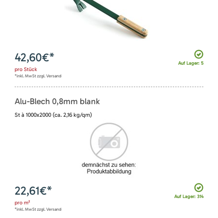
42,60
€*
Auf Lager: 5
pro
Stück
*inkl. MwSt zzgl. Versand
Alu-Blech 0,8mm blank
St à 1000x2000 (ca. 2,16 kg/qm)
22,61
€*
Auf Lager: 314
pro
m²
*inkl. MwSt zzgl. Versand