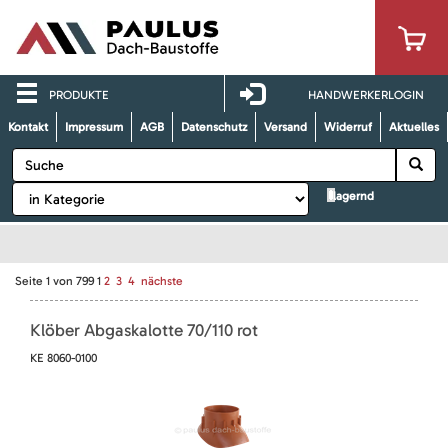
PRODUKTE
HANDWERKERLOGIN
Kontakt
Impressum
AGB
Datenschutz
Versand
Widerruf
Aktuelles
lagernd
Seite
1
von
799
1
2
3
4
nächste
Klöber Abgaskalotte 70/110 rot
KE 8060-0100