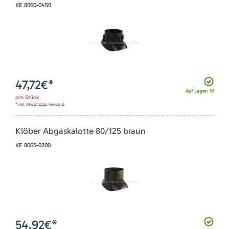
KE 8060-0450
47,72
€*
Auf Lager: 19
pro
Stück
*inkl. MwSt zzgl. Versand
Klöber Abgaskalotte 80/125 braun
KE 8065-0200
54,92
€*