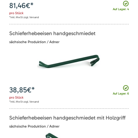
81,46
€*
Auf Lager: 4
pro
Stück
*inkl. MwSt zzgl. Versand
Schieferhebeeisen handgeschmiedet
sächsische Produktion / Adner
38,85
€*
Auf Lager: 6
pro
Stück
*inkl. MwSt zzgl. Versand
Schieferhebeeisen handgeschmiedet mit Holzgriff
sächsische Produktion / Adner