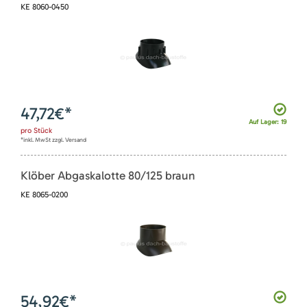
KE 8060-0450
47,72
€*
Auf Lager: 19
pro
Stück
*inkl. MwSt zzgl. Versand
Klöber Abgaskalotte 80/125 braun
KE 8065-0200
54,92
€*