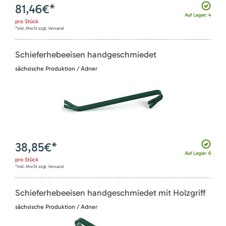
81,46
€*
Auf Lager: 4
pro
Stück
*inkl. MwSt zzgl. Versand
Schieferhebeeisen handgeschmiedet
sächsische Produktion / Adner
38,85
€*
Auf Lager: 6
pro
Stück
*inkl. MwSt zzgl. Versand
Schieferhebeeisen handgeschmiedet mit Holzgriff
sächsische Produktion / Adner