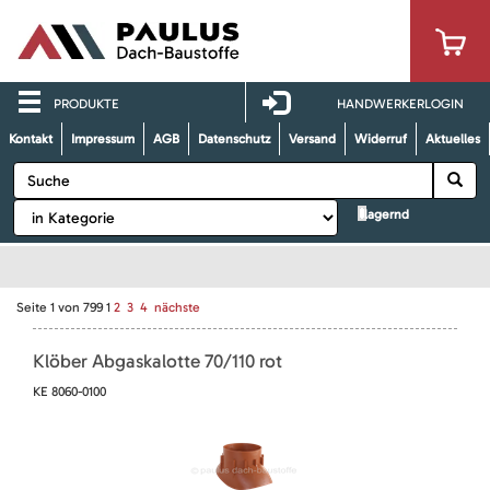
PRODUKTE
HANDWERKERLOGIN
Kontakt
Impressum
AGB
Datenschutz
Versand
Widerruf
Aktuelles
lagernd
Seite
1
von
799
1
2
3
4
nächste
Klöber Abgaskalotte 70/110 rot
KE 8060-0100