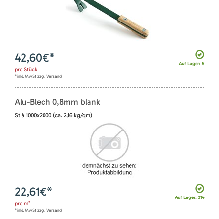
42,60
€*
Auf Lager: 5
pro
Stück
*inkl. MwSt zzgl. Versand
Alu-Blech 0,8mm blank
St à 1000x2000 (ca. 2,16 kg/qm)
22,61
€*
Auf Lager: 314
pro
m²
*inkl. MwSt zzgl. Versand