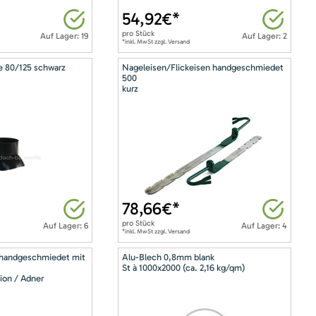
54,92
€*
pro
Stück
Auf Lager: 19
Auf Lager: 2
*inkl. MwSt zzgl. Versand
e 80/125 schwarz
Nageleisen/Flickeisen handgeschmiedet
500
kurz
78,66
€*
pro
Stück
Auf Lager: 6
Auf Lager: 4
*inkl. MwSt zzgl. Versand
 handgeschmiedet mit
Alu-Blech 0,8mm blank
St à 1000x2000 (ca. 2,16 kg/qm)
ion / Adner