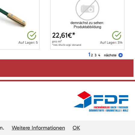
22,61
€*
pro
m²
Auf Lager: 5
Auf Lager: 314
*inkl. MwSt zzgl. Versand
1
2
3
4
nächste
n.
Weitere Informationen
OK