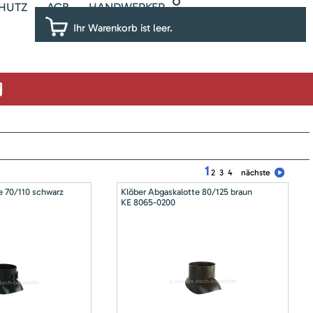
HUTZ
AGB
HANDWERKER
Ihr Warenkorb ist leer.
1
2
3
4
nächste
e 70/110 schwarz
Klöber Abgaskalotte 80/125 braun
KE 8065-0200