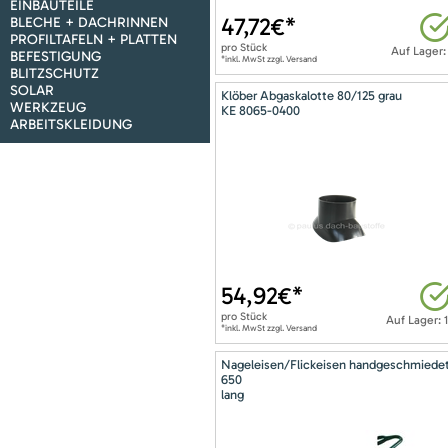
EINBAUTEILE
47,72
€*
BLECHE + DACHRINNEN
PROFILTAFELN + PLATTEN
pro
Stück
Auf Lager:
BEFESTIGUNG
*inkl. MwSt zzgl. Versand
BLITZSCHUTZ
SOLAR
Klöber Abgaskalotte 80/125 grau
WERKZEUG
KE 8065-0400
ARBEITSKLEIDUNG
54,92
€*
pro
Stück
Auf Lager: 
*inkl. MwSt zzgl. Versand
Nageleisen/Flickeisen handgeschmiede
650
lang