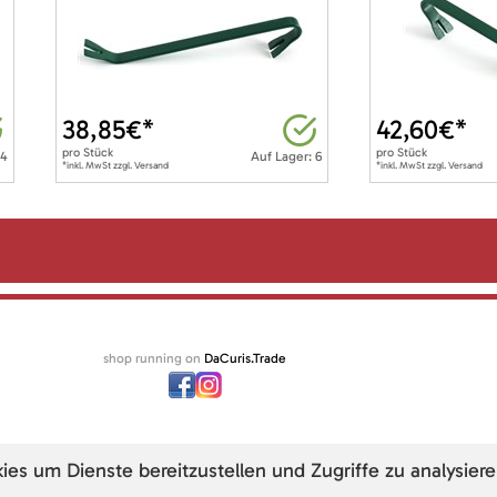
38,85
€*
42,60
€*
pro
Stück
pro
Stück
 4
Auf Lager: 6
*inkl. MwSt zzgl. Versand
*inkl. MwSt zzgl. Versand
shop running on
DaCuris.Trade
s um Dienste bereitzustellen und Zugriffe zu analysiere