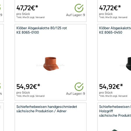
47,72
€*
47,72
€*
pro
Stück
pro
Stück
 9
Auf Lager: 9
*inkl. MwSt zzgl. Versand
*inkl. MwSt zzgl. Versand
Klöber Abgaskalotte 80/125 rot
Klöber Abgaskalott
KE 8065-0100
KE 8065-0450
54,92
€*
54,92
€*
pro
Stück
pro
Stück
14
Auf Lager: 9
*inkl. MwSt zzgl. Versand
*inkl. MwSt zzgl. Versand
t
Schieferhebeeisen handgeschmiedet
Schieferhebeeisen
sächsische Produktion / Adner
Holzgriff
sächsische Produkt