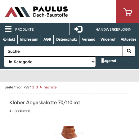
PRODUKTE
HANDWERKERLOGIN
Kontakt
Impressum
AGB
Datenschutz
Versand
Widerruf
Aktuelles
lagernd
Seite
1
von
799
1
2
3
4
nächste
Klöber Abgaskalotte 70/110 rot
KE 8060-0100