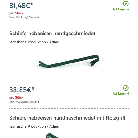
81,46
€*
Auf Lager: 4
pro
Stück
*inkl. MwSt zzgl. Versand
Schieferhebeeisen handgeschmiedet
sächsische Produktion / Adner
38,85
€*
Auf Lager: 6
pro
Stück
*inkl. MwSt zzgl. Versand
Schieferhebeeisen handgeschmiedet mit Holzgriff
sächsische Produktion / Adner