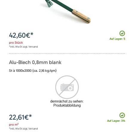
42,60
€*
Auf Lager: 5
pro
Stück
*inkl. MwSt zzgl. Versand
Alu-Blech 0,8mm blank
St à 1000x2000 (ca. 2,16 kg/qm)
22,61
€*
Auf Lager: 314
pro
m²
*inkl. MwSt zzgl. Versand