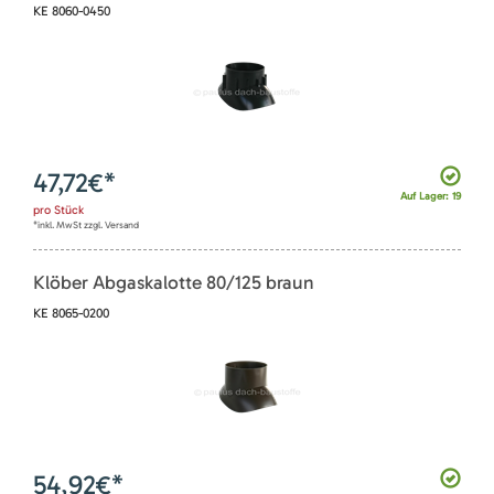
KE 8060-0450
47,72
€*
Auf Lager: 19
pro
Stück
*inkl. MwSt zzgl. Versand
Klöber Abgaskalotte 80/125 braun
KE 8065-0200
54,92
€*