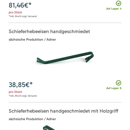
81,46
€*
Auf Lager: 4
pro
Stück
*inkl. MwSt zzgl. Versand
Schieferhebeeisen handgeschmiedet
sächsische Produktion / Adner
38,85
€*
Auf Lager: 6
pro
Stück
*inkl. MwSt zzgl. Versand
Schieferhebeeisen handgeschmiedet mit Holzgriff
sächsische Produktion / Adner