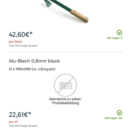
42,60
€*
Auf Lager: 5
pro
Stück
*inkl. MwSt zzgl. Versand
Alu-Blech 0,8mm blank
St à 1000x2000 (ca. 2,16 kg/qm)
22,61
€*
Auf Lager: 314
pro
m²
*inkl. MwSt zzgl. Versand