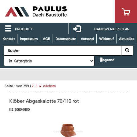
PRODUKTE
HANDWERKERLOGIN
Kontakt
Impressum
AGB
Datenschutz
Versand
Widerruf
Aktuelles
lagernd
Seite
1
von
799
1
2
3
4
nächste
Klöber Abgaskalotte 70/110 rot
KE 8060-0100