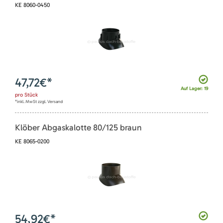
KE 8060-0450
47,72
€*
Auf Lager: 19
pro
Stück
*inkl. MwSt zzgl. Versand
Klöber Abgaskalotte 80/125 braun
KE 8065-0200
54,92
€*