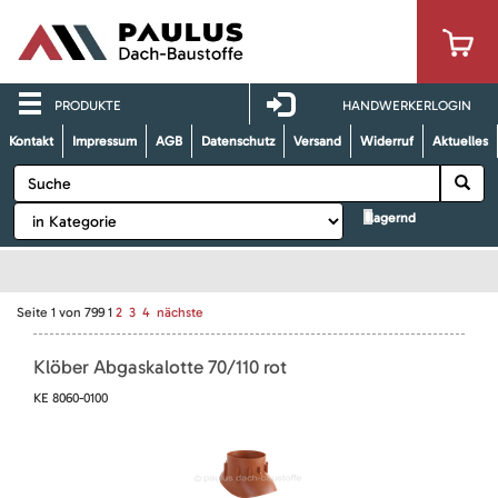
PRODUKTE
HANDWERKERLOGIN
Kontakt
Impressum
AGB
Datenschutz
Versand
Widerruf
Aktuelles
lagernd
Seite
1
von
799
1
2
3
4
nächste
Klöber Abgaskalotte 70/110 rot
KE 8060-0100