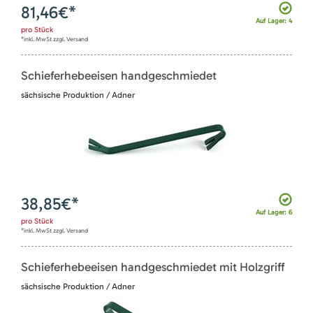
81,46
€*
Auf Lager: 4
pro
Stück
*inkl. MwSt zzgl. Versand
Schieferhebeeisen handgeschmiedet
sächsische Produktion / Adner
38,85
€*
Auf Lager: 6
pro
Stück
*inkl. MwSt zzgl. Versand
Schieferhebeeisen handgeschmiedet mit Holzgriff
sächsische Produktion / Adner