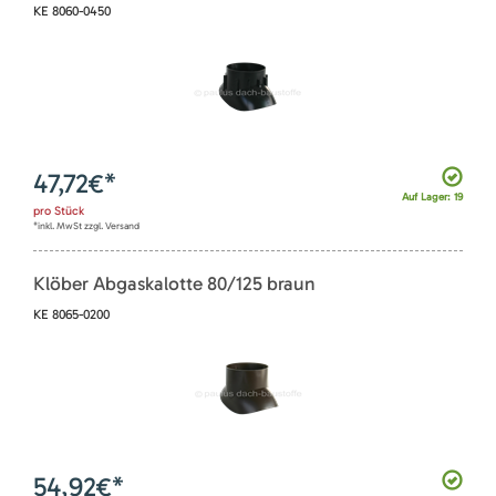
KE 8060-0450
47,72
€*
Auf Lager: 19
pro
Stück
*inkl. MwSt zzgl. Versand
Klöber Abgaskalotte 80/125 braun
KE 8065-0200
54,92
€*