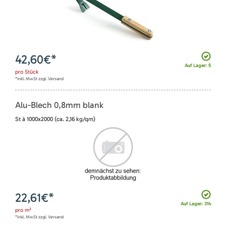
42,60
€*
Auf Lager: 5
pro
Stück
*inkl. MwSt zzgl. Versand
Alu-Blech 0,8mm blank
St à 1000x2000 (ca. 2,16 kg/qm)
22,61
€*
Auf Lager: 314
pro
m²
*inkl. MwSt zzgl. Versand