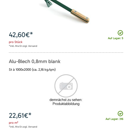
42,60
€*
Auf Lager: 5
pro
Stück
*inkl. MwSt zzgl. Versand
Alu-Blech 0,8mm blank
St à 1000x2000 (ca. 2,16 kg/qm)
22,61
€*
Auf Lager: 316
pro
m²
*inkl. MwSt zzgl. Versand