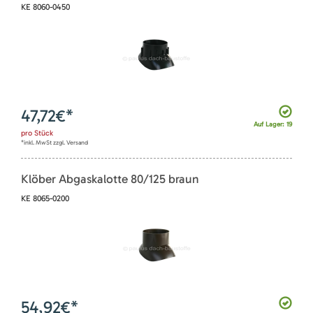
KE 8060-0450
47,72
€*
Auf Lager: 19
pro
Stück
*inkl. MwSt zzgl. Versand
Klöber Abgaskalotte 80/125 braun
KE 8065-0200
54,92
€*