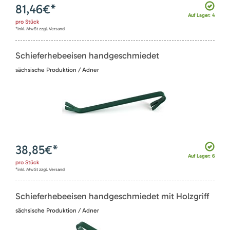
81,46
€*
Auf Lager: 4
pro
Stück
*inkl. MwSt zzgl. Versand
Schieferhebeeisen handgeschmiedet
sächsische Produktion / Adner
38,85
€*
Auf Lager: 6
pro
Stück
*inkl. MwSt zzgl. Versand
Schieferhebeeisen handgeschmiedet mit Holzgriff
sächsische Produktion / Adner