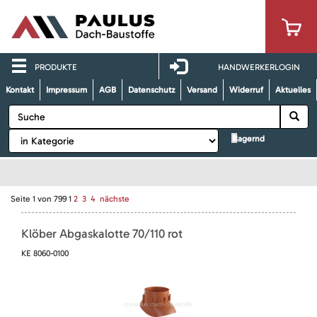
PRODUKTE
HANDWERKERLOGIN
Kontakt
Impressum
AGB
Datenschutz
Versand
Widerruf
Aktuelles
lagernd
Seite
1
von
799
1
2
3
4
nächste
Klöber Abgaskalotte 70/110 rot
KE 8060-0100