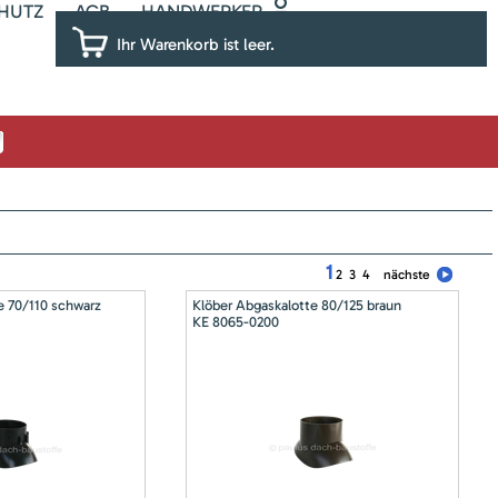
HUTZ
AGB
HANDWERKER
Ihr Warenkorb ist leer.
1
2
3
4
nächste
e 70/110 schwarz
Klöber Abgaskalotte 80/125 braun
KE 8065-0200