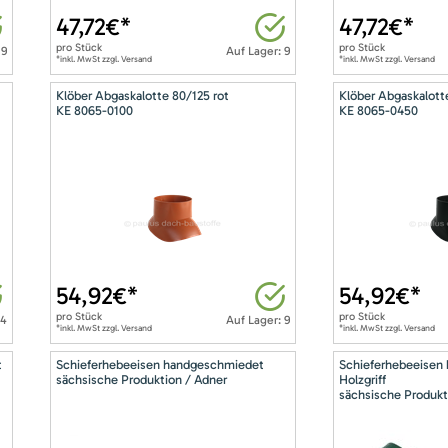
47,72
€*
47,72
€*
pro
Stück
pro
Stück
 9
Auf Lager: 9
*inkl. MwSt zzgl. Versand
*inkl. MwSt zzgl. Versand
Klöber Abgaskalotte 80/125 rot
Klöber Abgaskalott
KE 8065-0100
KE 8065-0450
54,92
€*
54,92
€*
pro
Stück
pro
Stück
14
Auf Lager: 9
*inkl. MwSt zzgl. Versand
*inkl. MwSt zzgl. Versand
t
Schieferhebeeisen handgeschmiedet
Schieferhebeeisen
sächsische Produktion / Adner
Holzgriff
sächsische Produkt