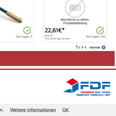
22,61
€*
pro
m²
Auf Lager: 5
Auf Lager: 314
*inkl. MwSt zzgl. Versand
1
2
3
4
nächste
n.
Weitere Informationen
OK