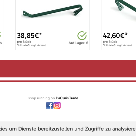
38,85
€*
42,60
€*
pro
Stück
pro
Stück
 4
Auf Lager: 6
*inkl. MwSt zzgl. Versand
*inkl. MwSt zzgl. Versand
shop running on
DaCuris.Trade
s um Dienste bereitzustellen und Zugriffe zu analysiere