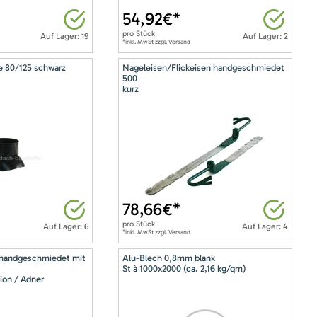
54,92
€*
pro
Stück
Auf Lager: 19
Auf Lager: 2
*inkl. MwSt zzgl. Versand
e 80/125 schwarz
Nageleisen/Flickeisen handgeschmiedet
500
kurz
78,66
€*
pro
Stück
Auf Lager: 6
Auf Lager: 4
*inkl. MwSt zzgl. Versand
 handgeschmiedet mit
Alu-Blech 0,8mm blank
St à 1000x2000 (ca. 2,16 kg/qm)
ion / Adner