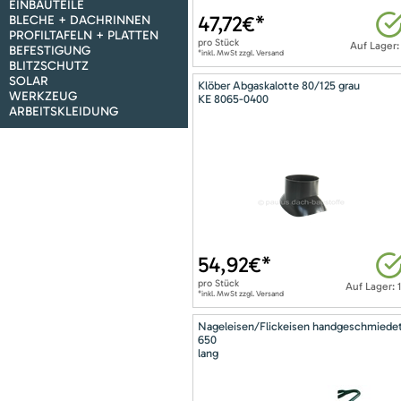
EINBAUTEILE
47,72
€*
BLECHE + DACHRINNEN
PROFILTAFELN + PLATTEN
pro
Stück
Auf Lager:
BEFESTIGUNG
*inkl. MwSt zzgl. Versand
BLITZSCHUTZ
SOLAR
Klöber Abgaskalotte 80/125 grau
WERKZEUG
KE 8065-0400
ARBEITSKLEIDUNG
54,92
€*
pro
Stück
Auf Lager: 
*inkl. MwSt zzgl. Versand
Nageleisen/Flickeisen handgeschmiede
650
lang