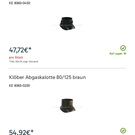
KE 8060-0450
47,72
€*
Auf Lager: 19
pro
Stück
*inkl. MwSt zzgl. Versand
Klöber Abgaskalotte 80/125 braun
KE 8065-0200
54,92
€*