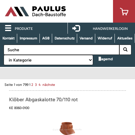
PRODUKTE
HANDWERKERLOGIN
Kontakt
Impressum
AGB
Datenschutz
Versand
Widerruf
Aktuelles
lagernd
Seite
1
von
799
1
2
3
4
nächste
Klöber Abgaskalotte 70/110 rot
KE 8060-0100