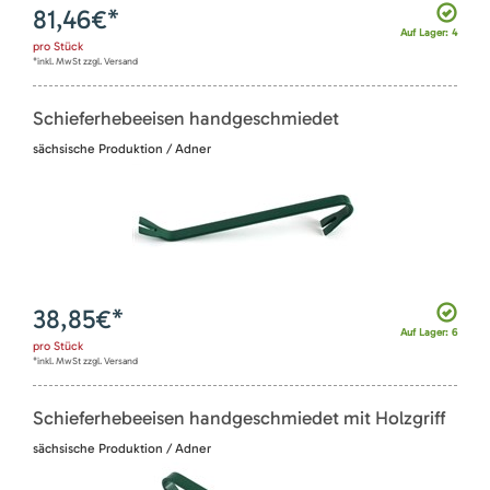
81,46
€*
Auf Lager: 4
pro
Stück
*inkl. MwSt zzgl. Versand
Schieferhebeeisen handgeschmiedet
sächsische Produktion / Adner
38,85
€*
Auf Lager: 6
pro
Stück
*inkl. MwSt zzgl. Versand
Schieferhebeeisen handgeschmiedet mit Holzgriff
sächsische Produktion / Adner