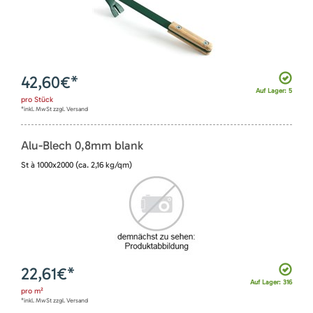
42,60
€*
Auf Lager: 5
pro
Stück
*inkl. MwSt zzgl. Versand
Alu-Blech 0,8mm blank
St à 1000x2000 (ca. 2,16 kg/qm)
22,61
€*
Auf Lager: 316
pro
m²
*inkl. MwSt zzgl. Versand