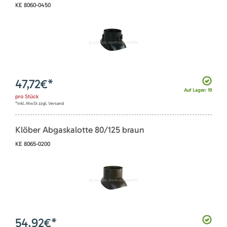
KE 8060-0450
47,72
€*
Auf Lager: 19
pro
Stück
*inkl. MwSt zzgl. Versand
Klöber Abgaskalotte 80/125 braun
KE 8065-0200
54,92
€*