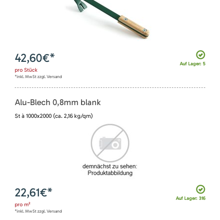
42,60
€*
Auf Lager: 5
pro
Stück
*inkl. MwSt zzgl. Versand
Alu-Blech 0,8mm blank
St à 1000x2000 (ca. 2,16 kg/qm)
22,61
€*
Auf Lager: 316
pro
m²
*inkl. MwSt zzgl. Versand