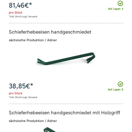
81,46
€*
Auf Lager: 4
pro
Stück
*inkl. MwSt zzgl. Versand
Schieferhebeeisen handgeschmiedet
sächsische Produktion / Adner
38,85
€*
Auf Lager: 6
pro
Stück
*inkl. MwSt zzgl. Versand
Schieferhebeeisen handgeschmiedet mit Holzgriff
sächsische Produktion / Adner