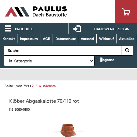
PRODUKTE
HANDWERKERLOGIN
Kontakt
Impressum
AGB
Datenschutz
Versand
Widerruf
Aktuelles
lagernd
Seite
1
von
799
1
2
3
4
nächste
Klöber Abgaskalotte 70/110 rot
KE 8060-0100