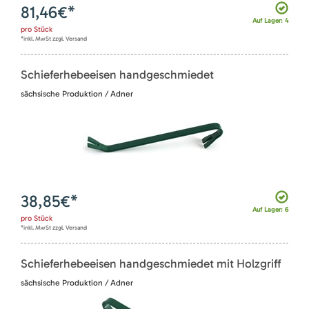
81,46
€*
Auf Lager: 4
pro
Stück
*inkl. MwSt zzgl. Versand
Schieferhebeeisen handgeschmiedet
sächsische Produktion / Adner
38,85
€*
Auf Lager: 6
pro
Stück
*inkl. MwSt zzgl. Versand
Schieferhebeeisen handgeschmiedet mit Holzgriff
sächsische Produktion / Adner