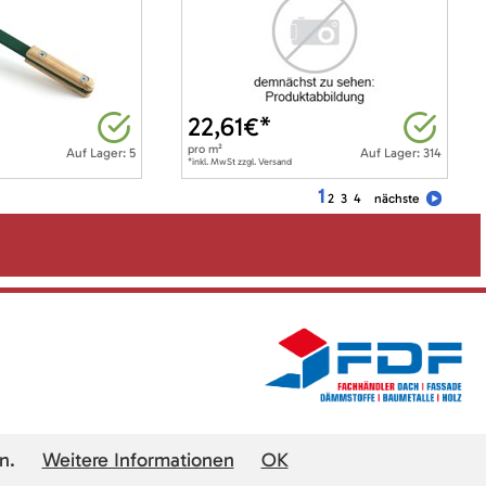
22,61
€*
pro
m²
Auf Lager: 5
Auf Lager: 314
*inkl. MwSt zzgl. Versand
1
2
3
4
nächste
n.
Weitere Informationen
OK