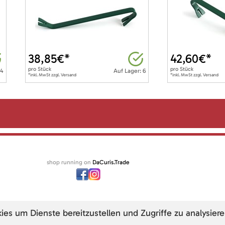
38,85
€*
42,60
€*
pro
Stück
pro
Stück
 4
Auf Lager: 6
*inkl. MwSt zzgl. Versand
*inkl. MwSt zzgl. Versand
shop running on
DaCuris.Trade
s um Dienste bereitzustellen und Zugriffe zu analysiere