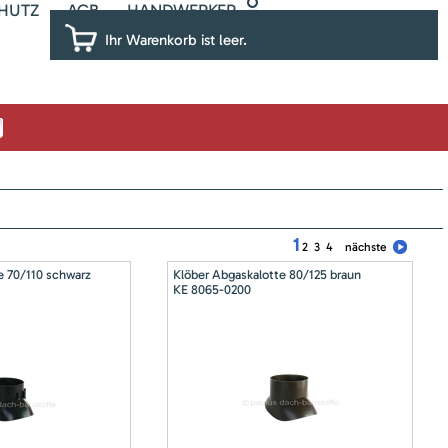
HUTZ
AGB
HANDWERKER
Ihr Warenkorb ist leer.
1
2
3
4
nächste
e 70/110 schwarz
Klöber Abgaskalotte 80/125 braun
KE 8065-0200