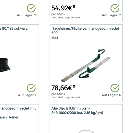
54,92
€*
pro
Stück
Auf Lager: 19
Auf Lager: 2
*inkl. MwSt zzgl. Versand
e 80/125 schwarz
Nageleisen/Flickeisen handgeschmiedet
500
kurz
78,66
€*
pro
Stück
Auf Lager: 6
Auf Lager: 4
*inkl. MwSt zzgl. Versand
 handgeschmiedet mit
Alu-Blech 0,8mm blank
St à 1000x2000 (ca. 2,16 kg/qm)
ion / Adner