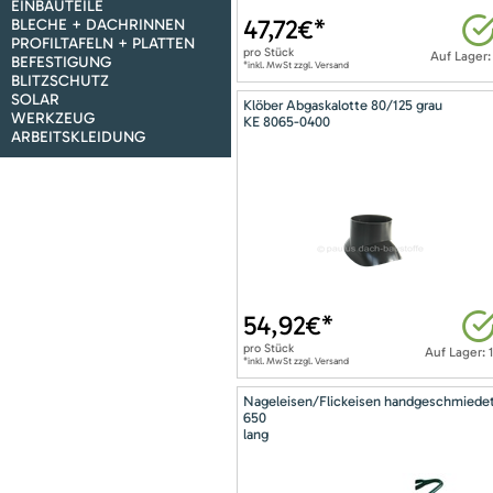
EINBAUTEILE
47,72
€*
BLECHE + DACHRINNEN
PROFILTAFELN + PLATTEN
pro
Stück
Auf Lager:
BEFESTIGUNG
*inkl. MwSt zzgl. Versand
BLITZSCHUTZ
SOLAR
Klöber Abgaskalotte 80/125 grau
WERKZEUG
KE 8065-0400
ARBEITSKLEIDUNG
54,92
€*
pro
Stück
Auf Lager: 
*inkl. MwSt zzgl. Versand
Nageleisen/Flickeisen handgeschmiede
650
lang