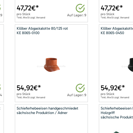
47,72
€*
47,72
€*
pro
Stück
pro
Stück
 9
Auf Lager: 9
*inkl. MwSt zzgl. Versand
*inkl. MwSt zzgl. Versand
Klöber Abgaskalotte 80/125 rot
Klöber Abgaskalott
KE 8065-0100
KE 8065-0450
54,92
€*
54,92
€*
pro
Stück
pro
Stück
14
Auf Lager: 9
*inkl. MwSt zzgl. Versand
*inkl. MwSt zzgl. Versand
t
Schieferhebeeisen handgeschmiedet
Schieferhebeeisen
sächsische Produktion / Adner
Holzgriff
sächsische Produkt