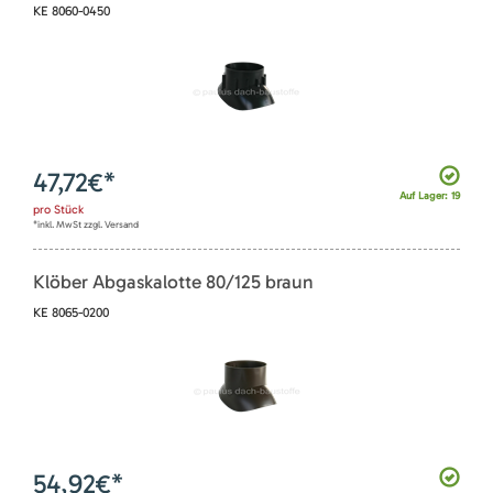
KE 8060-0450
47,72
€*
Auf Lager: 19
pro
Stück
*inkl. MwSt zzgl. Versand
Klöber Abgaskalotte 80/125 braun
KE 8065-0200
54,92
€*