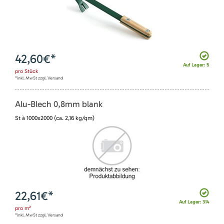
42,60
€*
Auf Lager: 5
pro
Stück
*inkl. MwSt zzgl. Versand
Alu-Blech 0,8mm blank
St à 1000x2000 (ca. 2,16 kg/qm)
22,61
€*
Auf Lager: 314
pro
m²
*inkl. MwSt zzgl. Versand