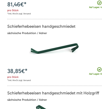
81,46
€*
Auf Lager: 4
pro
Stück
*inkl. MwSt zzgl. Versand
Schieferhebeeisen handgeschmiedet
sächsische Produktion / Adner
38,85
€*
Auf Lager: 6
pro
Stück
*inkl. MwSt zzgl. Versand
Schieferhebeeisen handgeschmiedet mit Holzgriff
sächsische Produktion / Adner