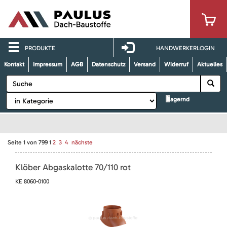
PRODUKTE
HANDWERKERLOGIN
Kontakt
Impressum
AGB
Datenschutz
Versand
Widerruf
Aktuelles
lagernd
Seite
1
von
799
1
2
3
4
nächste
Klöber Abgaskalotte 70/110 rot
KE 8060-0100