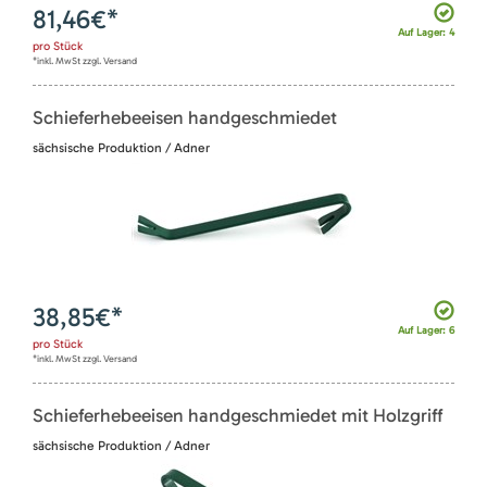
81,46
€*
Auf Lager: 4
pro
Stück
*inkl. MwSt zzgl. Versand
Schieferhebeeisen handgeschmiedet
sächsische Produktion / Adner
38,85
€*
Auf Lager: 6
pro
Stück
*inkl. MwSt zzgl. Versand
Schieferhebeeisen handgeschmiedet mit Holzgriff
sächsische Produktion / Adner