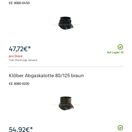
KE 8060-0450
47,72
€*
Auf Lager: 19
pro
Stück
*inkl. MwSt zzgl. Versand
Klöber Abgaskalotte 80/125 braun
KE 8065-0200
54,92
€*