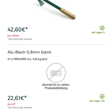
42,60
€*
Auf Lager: 5
pro
Stück
*inkl. MwSt zzgl. Versand
Alu-Blech 0,8mm blank
St à 1000x2000 (ca. 2,16 kg/qm)
22,61
€*
Auf Lager: 314
pro
m²
*inkl. MwSt zzgl. Versand