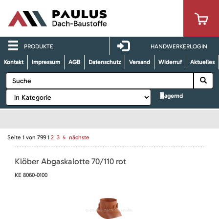
PRODUKTE
HANDWERKERLOGIN
Kontakt
Impressum
AGB
Datenschutz
Versand
Widerruf
Aktuelles
lagernd
Seite
1
von
799
1
2
3
4
nächste
Klöber Abgaskalotte 70/110 rot
KE 8060-0100