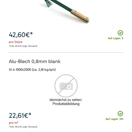
42,60
€*
Auf Lager: 5
pro
Stück
*inkl. MwSt zzgl. Versand
Alu-Blech 0,8mm blank
St à 1000x2000 (ca. 2,16 kg/qm)
22,61
€*
Auf Lager: 314
pro
m²
*inkl. MwSt zzgl. Versand