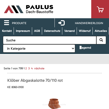
PRODUKTE
HANDWERKERLOGIN
Kontakt
Impressum
AGB
Datenschutz
Versand
Widerruf
Aktuelles
lagernd
Seite
1
von
799
1
2
3
4
nächste
Klöber Abgaskalotte 70/110 rot
KE 8060-0100