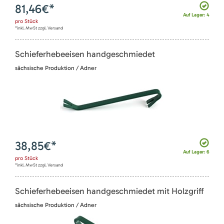
81,46
€*
Auf Lager: 4
pro
Stück
*inkl. MwSt zzgl. Versand
Schieferhebeeisen handgeschmiedet
sächsische Produktion / Adner
38,85
€*
Auf Lager: 6
pro
Stück
*inkl. MwSt zzgl. Versand
Schieferhebeeisen handgeschmiedet mit Holzgriff
sächsische Produktion / Adner