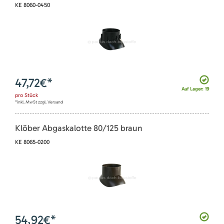
KE 8060-0450
47,72
€*
Auf Lager: 19
pro
Stück
*inkl. MwSt zzgl. Versand
Klöber Abgaskalotte 80/125 braun
KE 8065-0200
54,92
€*