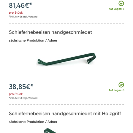
81,46
€*
Auf Lager: 4
pro
Stück
*inkl. MwSt zzgl. Versand
Schieferhebeeisen handgeschmiedet
sächsische Produktion / Adner
38,85
€*
Auf Lager: 6
pro
Stück
*inkl. MwSt zzgl. Versand
Schieferhebeeisen handgeschmiedet mit Holzgriff
sächsische Produktion / Adner