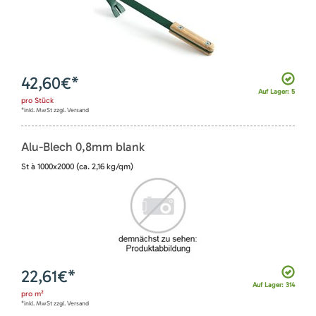
42,60
€*
Auf Lager: 5
pro
Stück
*inkl. MwSt zzgl. Versand
Alu-Blech 0,8mm blank
St à 1000x2000 (ca. 2,16 kg/qm)
22,61
€*
Auf Lager: 314
pro
m²
*inkl. MwSt zzgl. Versand