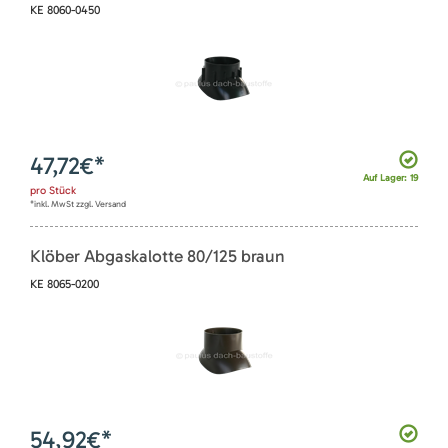
KE 8060-0450
47,72
€*
Auf Lager: 19
pro
Stück
*inkl. MwSt zzgl. Versand
Klöber Abgaskalotte 80/125 braun
KE 8065-0200
54,92
€*