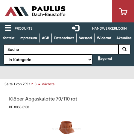
PRODUKTE
HANDWERKERLOGIN
Kontakt
Impressum
AGB
Datenschutz
Versand
Widerruf
Aktuelles
lagernd
Seite
1
von
799
1
2
3
4
nächste
Klöber Abgaskalotte 70/110 rot
KE 8060-0100