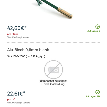
42,60
€*
Auf Lager: 5
pro
Stück
*inkl. MwSt zzgl. Versand
Alu-Blech 0,8mm blank
St à 1000x2000 (ca. 2,16 kg/qm)
22,61
€*
Auf Lager: 314
pro
m²
*inkl. MwSt zzgl. Versand