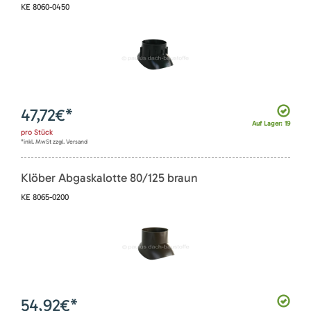
KE 8060-0450
47,72
€*
Auf Lager: 19
pro
Stück
*inkl. MwSt zzgl. Versand
Klöber Abgaskalotte 80/125 braun
KE 8065-0200
54,92
€*