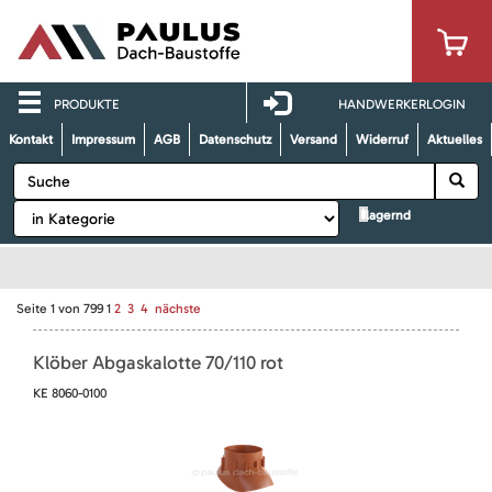
PRODUKTE
HANDWERKERLOGIN
Kontakt
Impressum
AGB
Datenschutz
Versand
Widerruf
Aktuelles
lagernd
Seite
1
von
799
1
2
3
4
nächste
Klöber Abgaskalotte 70/110 rot
KE 8060-0100