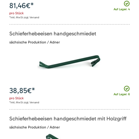
81,46
€*
Auf Lager: 4
pro
Stück
*inkl. MwSt zzgl. Versand
Schieferhebeeisen handgeschmiedet
sächsische Produktion / Adner
38,85
€*
Auf Lager: 6
pro
Stück
*inkl. MwSt zzgl. Versand
Schieferhebeeisen handgeschmiedet mit Holzgriff
sächsische Produktion / Adner