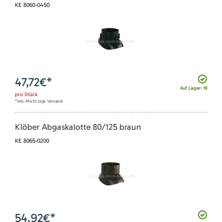
KE 8060-0450
47,72
€*
Auf Lager: 19
pro
Stück
*inkl. MwSt zzgl. Versand
Klöber Abgaskalotte 80/125 braun
KE 8065-0200
54,92
€*