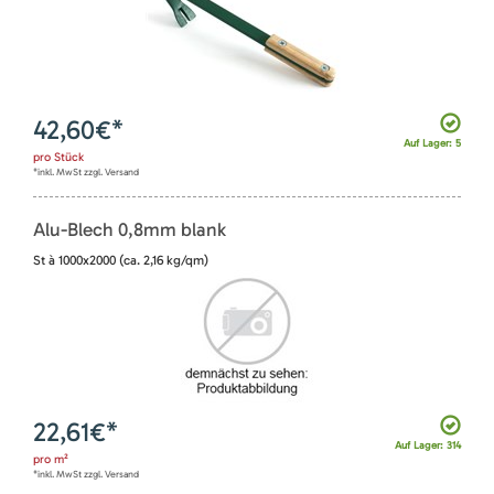
42,60
€*
Auf Lager: 5
pro
Stück
*inkl. MwSt zzgl. Versand
Alu-Blech 0,8mm blank
St à 1000x2000 (ca. 2,16 kg/qm)
22,61
€*
Auf Lager: 314
pro
m²
*inkl. MwSt zzgl. Versand