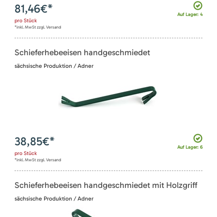
81,46
€*
Auf Lager: 4
pro
Stück
*inkl. MwSt zzgl. Versand
Schieferhebeeisen handgeschmiedet
sächsische Produktion / Adner
38,85
€*
Auf Lager: 6
pro
Stück
*inkl. MwSt zzgl. Versand
Schieferhebeeisen handgeschmiedet mit Holzgriff
sächsische Produktion / Adner