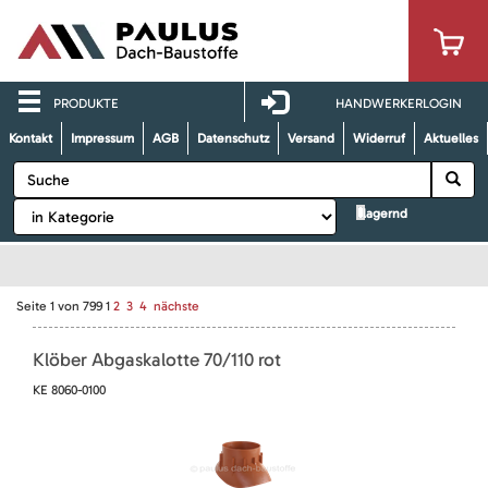
PRODUKTE
HANDWERKERLOGIN
Kontakt
Impressum
AGB
Datenschutz
Versand
Widerruf
Aktuelles
lagernd
Seite
1
von
799
1
2
3
4
nächste
Klöber Abgaskalotte 70/110 rot
KE 8060-0100