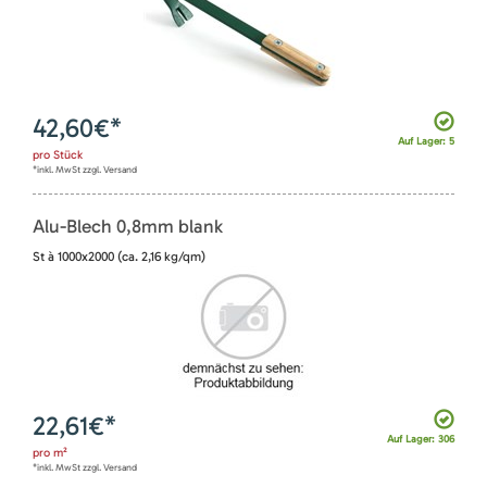
42,60
€*
Auf Lager: 5
pro
Stück
*inkl. MwSt zzgl. Versand
Alu-Blech 0,8mm blank
St à 1000x2000 (ca. 2,16 kg/qm)
22,61
€*
Auf Lager: 306
pro
m²
*inkl. MwSt zzgl. Versand