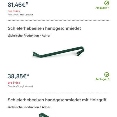
81,46
€*
Auf Lager: 4
pro
Stück
*inkl. MwSt zzgl. Versand
Schieferhebeeisen handgeschmiedet
sächsische Produktion / Adner
38,85
€*
Auf Lager: 6
pro
Stück
*inkl. MwSt zzgl. Versand
Schieferhebeeisen handgeschmiedet mit Holzgriff
sächsische Produktion / Adner