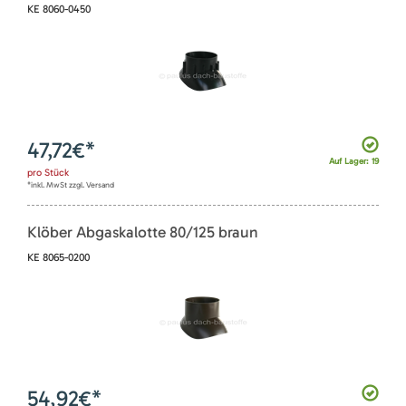
KE 8060-0450
47,72
€*
Auf Lager: 19
pro
Stück
*inkl. MwSt zzgl. Versand
Klöber Abgaskalotte 80/125 braun
KE 8065-0200
54,92
€*