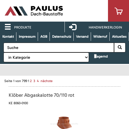
PRODUKTE
HANDWERKERLOGIN
Kontakt
Impressum
AGB
Datenschutz
Versand
Widerruf
Aktuelles
lagernd
Seite
1
von
799
1
2
3
4
nächste
Klöber Abgaskalotte 70/110 rot
KE 8060-0100