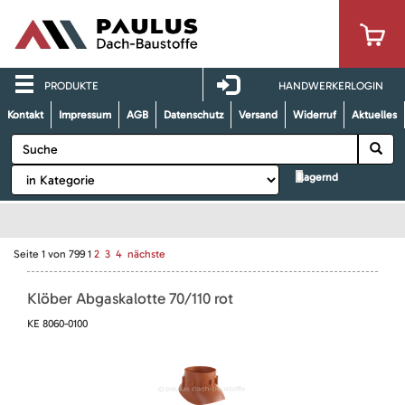
PRODUKTE
HANDWERKERLOGIN
Kontakt
Impressum
AGB
Datenschutz
Versand
Widerruf
Aktuelles
lagernd
Seite
1
von
799
1
2
3
4
nächste
Klöber Abgaskalotte 70/110 rot
KE 8060-0100