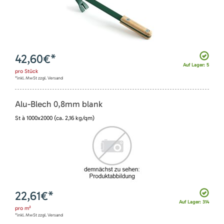
42,60
€*
Auf Lager: 5
pro
Stück
*inkl. MwSt zzgl. Versand
Alu-Blech 0,8mm blank
St à 1000x2000 (ca. 2,16 kg/qm)
22,61
€*
Auf Lager: 314
pro
m²
*inkl. MwSt zzgl. Versand