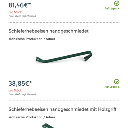
81,46
€*
Auf Lager: 4
pro
Stück
*inkl. MwSt zzgl. Versand
Schieferhebeeisen handgeschmiedet
sächsische Produktion / Adner
38,85
€*
Auf Lager: 6
pro
Stück
*inkl. MwSt zzgl. Versand
Schieferhebeeisen handgeschmiedet mit Holzgriff
sächsische Produktion / Adner