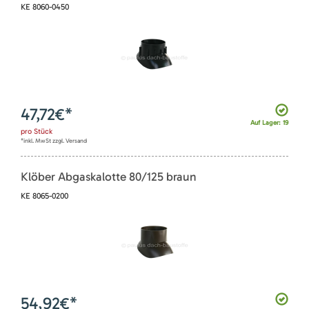
KE 8060-0450
47,72
€*
Auf Lager: 19
pro
Stück
*inkl. MwSt zzgl. Versand
Klöber Abgaskalotte 80/125 braun
KE 8065-0200
54,92
€*