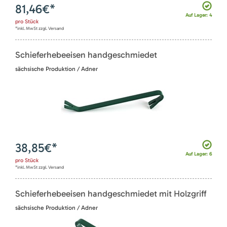
81,46
€*
Auf Lager: 4
pro
Stück
*inkl. MwSt zzgl. Versand
Schieferhebeeisen handgeschmiedet
sächsische Produktion / Adner
38,85
€*
Auf Lager: 6
pro
Stück
*inkl. MwSt zzgl. Versand
Schieferhebeeisen handgeschmiedet mit Holzgriff
sächsische Produktion / Adner