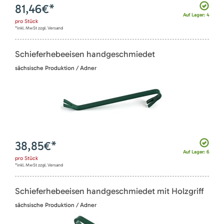
81,46
€*
Auf Lager: 4
pro
Stück
*inkl. MwSt zzgl. Versand
Schieferhebeeisen handgeschmiedet
sächsische Produktion / Adner
38,85
€*
Auf Lager: 6
pro
Stück
*inkl. MwSt zzgl. Versand
Schieferhebeeisen handgeschmiedet mit Holzgriff
sächsische Produktion / Adner