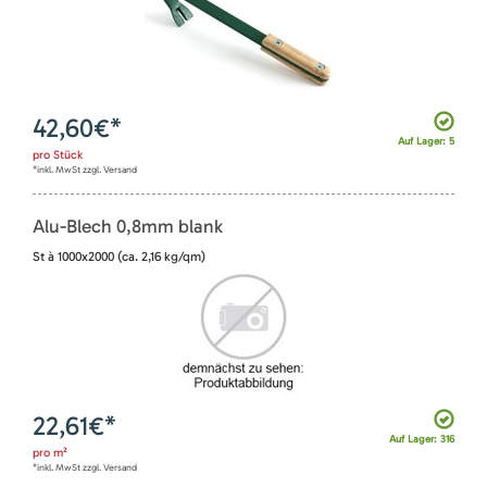
42,60
€*
Auf Lager: 5
pro
Stück
*inkl. MwSt zzgl. Versand
Alu-Blech 0,8mm blank
St à 1000x2000 (ca. 2,16 kg/qm)
22,61
€*
Auf Lager: 316
pro
m²
*inkl. MwSt zzgl. Versand