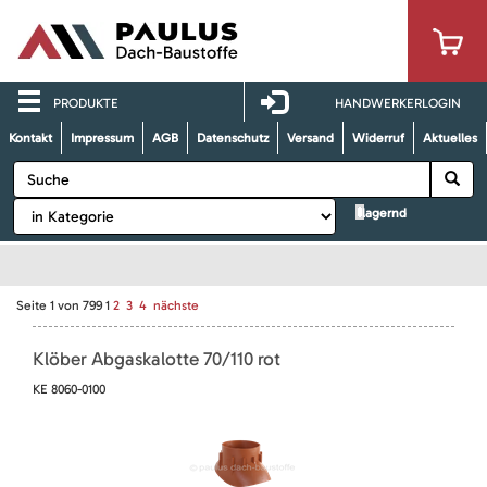
PRODUKTE
HANDWERKERLOGIN
Kontakt
Impressum
AGB
Datenschutz
Versand
Widerruf
Aktuelles
lagernd
Seite
1
von
799
1
2
3
4
nächste
Klöber Abgaskalotte 70/110 rot
KE 8060-0100