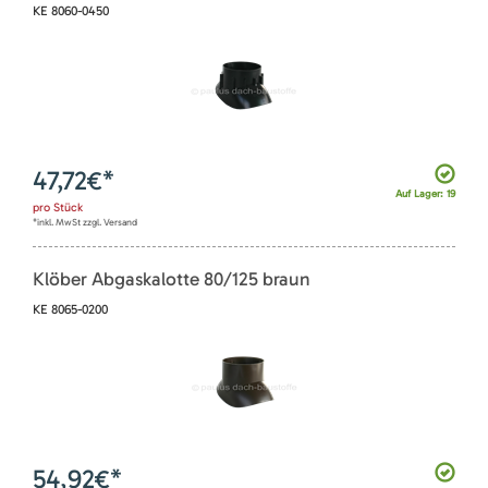
KE 8060-0450
47,72
€*
Auf Lager: 19
pro
Stück
*inkl. MwSt zzgl. Versand
Klöber Abgaskalotte 80/125 braun
KE 8065-0200
54,92
€*