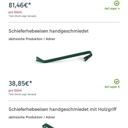
81,46
€*
Auf Lager: 4
pro
Stück
*inkl. MwSt zzgl. Versand
Schieferhebeeisen handgeschmiedet
sächsische Produktion / Adner
38,85
€*
Auf Lager: 6
pro
Stück
*inkl. MwSt zzgl. Versand
Schieferhebeeisen handgeschmiedet mit Holzgriff
sächsische Produktion / Adner