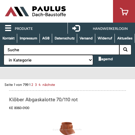
PRODUKTE
HANDWERKERLOGIN
Kontakt
Impressum
AGB
Datenschutz
Versand
Widerruf
Aktuelles
lagernd
Seite
1
von
799
1
2
3
4
nächste
Klöber Abgaskalotte 70/110 rot
KE 8060-0100