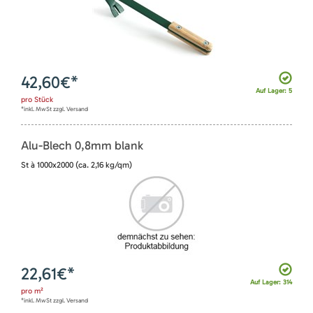
42,60
€*
Auf Lager: 5
pro
Stück
*inkl. MwSt zzgl. Versand
Alu-Blech 0,8mm blank
St à 1000x2000 (ca. 2,16 kg/qm)
22,61
€*
Auf Lager: 314
pro
m²
*inkl. MwSt zzgl. Versand