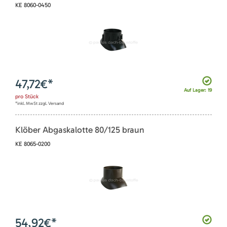
KE 8060-0450
47,72
€*
Auf Lager: 19
pro
Stück
*inkl. MwSt zzgl. Versand
Klöber Abgaskalotte 80/125 braun
KE 8065-0200
54,92
€*