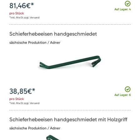
81,46
€*
Auf Lager: 4
pro
Stück
*inkl. MwSt zzgl. Versand
Schieferhebeeisen handgeschmiedet
sächsische Produktion / Adner
38,85
€*
Auf Lager: 6
pro
Stück
*inkl. MwSt zzgl. Versand
Schieferhebeeisen handgeschmiedet mit Holzgriff
sächsische Produktion / Adner