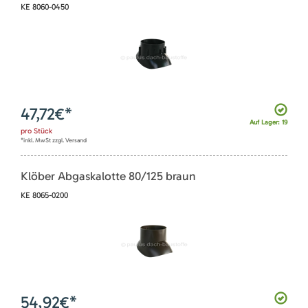
KE 8060-0450
47,72
€*
Auf Lager: 19
pro
Stück
*inkl. MwSt zzgl. Versand
Klöber Abgaskalotte 80/125 braun
KE 8065-0200
54,92
€*