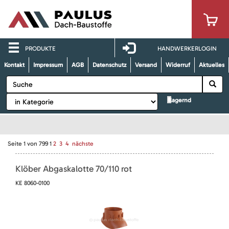
PRODUKTE
HANDWERKERLOGIN
Kontakt
Impressum
AGB
Datenschutz
Versand
Widerruf
Aktuelles
lagernd
Seite
1
von
799
1
2
3
4
nächste
Klöber Abgaskalotte 70/110 rot
KE 8060-0100