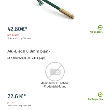
42,60
€*
Auf Lager: 5
pro
Stück
*inkl. MwSt zzgl. Versand
Alu-Blech 0,8mm blank
St à 1000x2000 (ca. 2,16 kg/qm)
22,61
€*
Auf Lager: 314
pro
m²
*inkl. MwSt zzgl. Versand