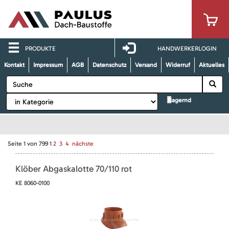
PRODUKTE
HANDWERKERLOGIN
Kontakt
Impressum
AGB
Datenschutz
Versand
Widerruf
Aktuelles
lagernd
Seite
1
von
799
1
2
3
4
nächste
Klöber Abgaskalotte 70/110 rot
KE 8060-0100