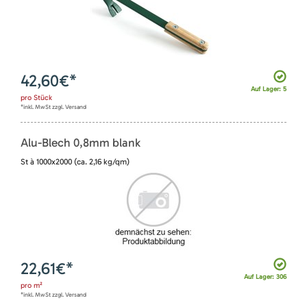
42,60
€*
Auf Lager: 5
pro
Stück
*inkl. MwSt zzgl. Versand
Alu-Blech 0,8mm blank
St à 1000x2000 (ca. 2,16 kg/qm)
22,61
€*
Auf Lager: 306
pro
m²
*inkl. MwSt zzgl. Versand