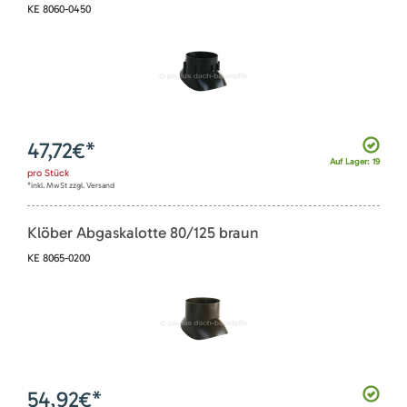
KE 8060-0450
47,72
€*
Auf Lager: 19
pro
Stück
*inkl. MwSt zzgl. Versand
Klöber Abgaskalotte 80/125 braun
KE 8065-0200
54,92
€*