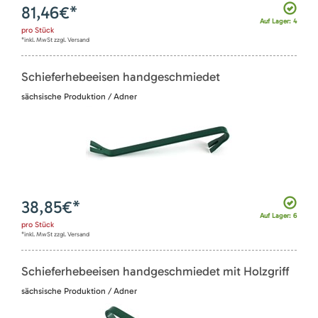
81,46
€*
Auf Lager: 4
pro
Stück
*inkl. MwSt zzgl. Versand
Schieferhebeeisen handgeschmiedet
sächsische Produktion / Adner
38,85
€*
Auf Lager: 6
pro
Stück
*inkl. MwSt zzgl. Versand
Schieferhebeeisen handgeschmiedet mit Holzgriff
sächsische Produktion / Adner