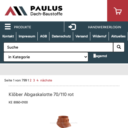
PRODUKTE
HANDWERKERLOGIN
Kontakt
Impressum
AGB
Datenschutz
Versand
Widerruf
Aktuelles
lagernd
Seite
1
von
799
1
2
3
4
nächste
Klöber Abgaskalotte 70/110 rot
KE 8060-0100