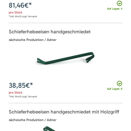
81,46
€*
Auf Lager: 4
pro
Stück
*inkl. MwSt zzgl. Versand
Schieferhebeeisen handgeschmiedet
sächsische Produktion / Adner
38,85
€*
Auf Lager: 6
pro
Stück
*inkl. MwSt zzgl. Versand
Schieferhebeeisen handgeschmiedet mit Holzgriff
sächsische Produktion / Adner