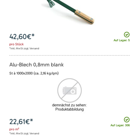
42,60
€*
Auf Lager: 5
pro
Stück
*inkl. MwSt zzgl. Versand
Alu-Blech 0,8mm blank
St à 1000x2000 (ca. 2,16 kg/qm)
22,61
€*
Auf Lager: 306
pro
m²
*inkl. MwSt zzgl. Versand