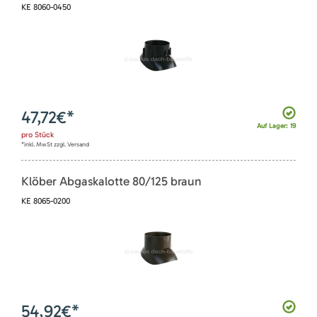
KE 8060-0450
47,72
€*
Auf Lager: 19
pro
Stück
*inkl. MwSt zzgl. Versand
Klöber Abgaskalotte 80/125 braun
KE 8065-0200
54,92
€*