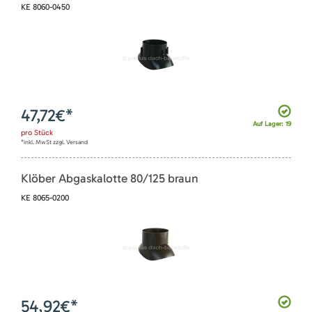
KE 8060-0450
47,72
€*
Auf Lager: 19
pro
Stück
*inkl. MwSt zzgl. Versand
Klöber Abgaskalotte 80/125 braun
KE 8065-0200
54,92
€*