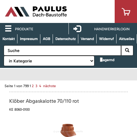
PRODUKTE
HANDWERKERLOGIN
Kontakt
Impressum
AGB
Datenschutz
Versand
Widerruf
Aktuelles
lagernd
Seite
1
von
799
1
2
3
4
nächste
Klöber Abgaskalotte 70/110 rot
KE 8060-0100