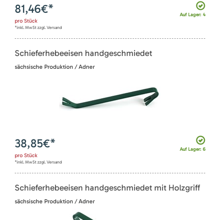
81,46
€*
Auf Lager: 4
pro
Stück
*inkl. MwSt zzgl. Versand
Schieferhebeeisen handgeschmiedet
sächsische Produktion / Adner
38,85
€*
Auf Lager: 6
pro
Stück
*inkl. MwSt zzgl. Versand
Schieferhebeeisen handgeschmiedet mit Holzgriff
sächsische Produktion / Adner