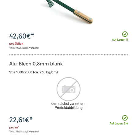
42,60
€*
Auf Lager: 5
pro
Stück
*inkl. MwSt zzgl. Versand
Alu-Blech 0,8mm blank
St à 1000x2000 (ca. 2,16 kg/qm)
22,61
€*
Auf Lager: 314
pro
m²
*inkl. MwSt zzgl. Versand