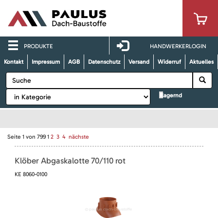
PRODUKTE
HANDWERKERLOGIN
Kontakt
Impressum
AGB
Datenschutz
Versand
Widerruf
Aktuelles
lagernd
Seite
1
von
799
1
2
3
4
nächste
Klöber Abgaskalotte 70/110 rot
KE 8060-0100