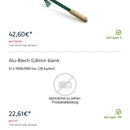
42,60
€*
Auf Lager: 5
pro
Stück
*inkl. MwSt zzgl. Versand
Alu-Blech 0,8mm blank
St à 1000x2000 (ca. 2,16 kg/qm)
22,61
€*
Auf Lager: 316
pro
m²
*inkl. MwSt zzgl. Versand