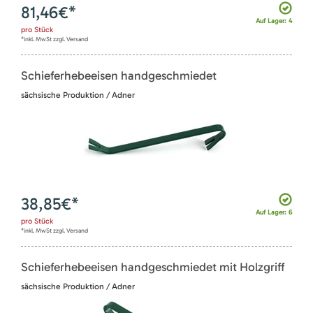
81,46
€*
Auf Lager: 4
pro
Stück
*inkl. MwSt zzgl. Versand
Schieferhebeeisen handgeschmiedet
sächsische Produktion / Adner
38,85
€*
Auf Lager: 6
pro
Stück
*inkl. MwSt zzgl. Versand
Schieferhebeeisen handgeschmiedet mit Holzgriff
sächsische Produktion / Adner