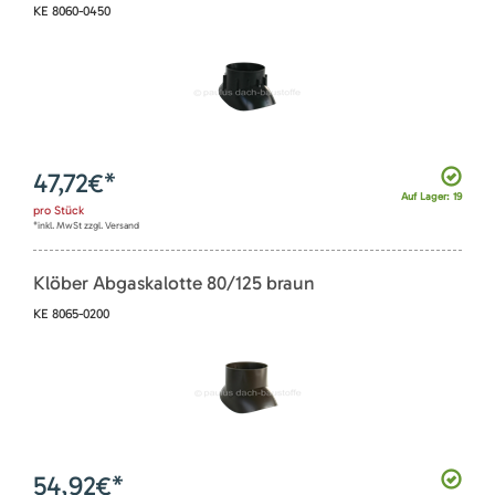
KE 8060-0450
47,72
€*
Auf Lager: 19
pro
Stück
*inkl. MwSt zzgl. Versand
Klöber Abgaskalotte 80/125 braun
KE 8065-0200
54,92
€*