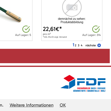
22,61
€*
pro
m²
Auf Lager: 5
Auf Lager: 314
*inkl. MwSt zzgl. Versand
1
2
3
4
nächste
n.
Weitere Informationen
OK