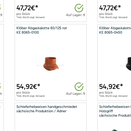
47,72
€*
47,72
€*
pro
Stück
pro
Stück
 9
Auf Lager: 9
*inkl. MwSt zzgl. Versand
*inkl. MwSt zzgl. Versand
Klöber Abgaskalotte 80/125 rot
Klöber Abgaskalott
KE 8065-0100
KE 8065-0450
54,92
€*
54,92
€*
pro
Stück
pro
Stück
14
Auf Lager: 9
*inkl. MwSt zzgl. Versand
*inkl. MwSt zzgl. Versand
t
Schieferhebeeisen handgeschmiedet
Schieferhebeeisen
sächsische Produktion / Adner
Holzgriff
sächsische Produkt