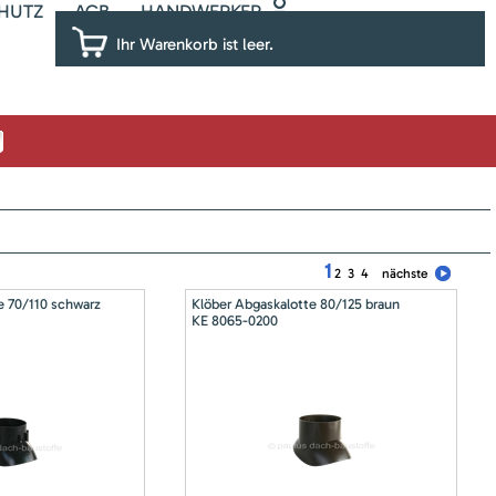
HUTZ
AGB
HANDWERKER
Ihr Warenkorb ist leer.
1
2
3
4
nächste
e 70/110 schwarz
Klöber Abgaskalotte 80/125 braun
KE 8065-0200