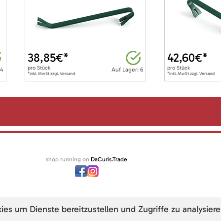
38,85
€*
42,60
€*
pro
Stück
pro
Stück
 4
Auf Lager: 6
*inkl. MwSt zzgl. Versand
*inkl. MwSt zzgl. Versand
shop running on
DaCuris.Trade
s um Dienste bereitzustellen und Zugriffe zu analysiere