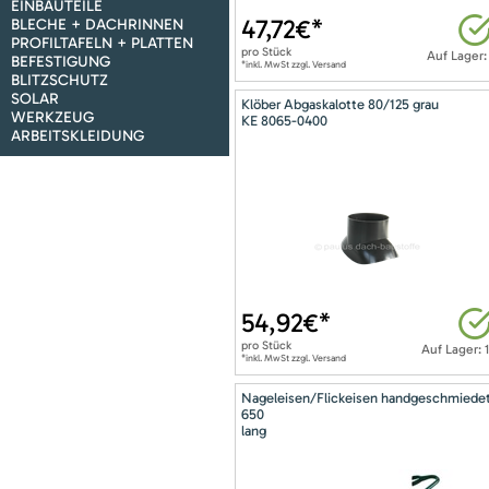
EINBAUTEILE
47,72
€*
BLECHE + DACHRINNEN
PROFILTAFELN + PLATTEN
pro
Stück
Auf Lager:
BEFESTIGUNG
*inkl. MwSt zzgl. Versand
BLITZSCHUTZ
SOLAR
Klöber Abgaskalotte 80/125 grau
WERKZEUG
KE 8065-0400
ARBEITSKLEIDUNG
54,92
€*
pro
Stück
Auf Lager: 
*inkl. MwSt zzgl. Versand
Nageleisen/Flickeisen handgeschmiede
650
lang