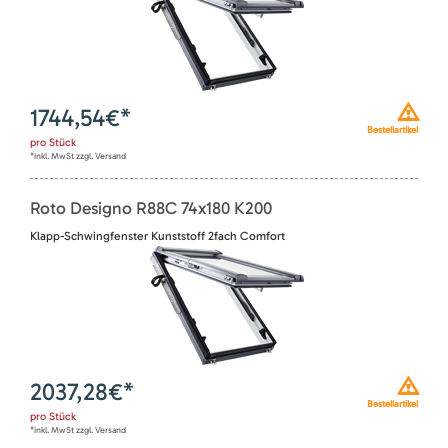
1744,54
€*
Bestellartikel
pro
Stück
*inkl. MwSt zzgl. Versand
Roto Designo R88C 74x180 K200
Klapp-Schwingfenster Kunststoff 2fach Comfort
2037,28
€*
Bestellartikel
pro
Stück
*inkl. MwSt zzgl. Versand