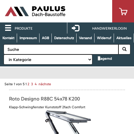
PRODUKTE
HANDWERKERLOGIN
Kontakt
Impressum
AGB
Datenschutz
Versand
Widerruf
Aktuelles
lagernd
Seite
1
von
5
1
2
3
4
nächste
Roto Designo R88C 54x78 K200
Klapp-Schwingfenster Kunststoff 2fach Comfort