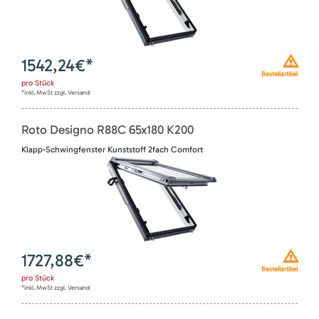
1542,24
€*
Bestellartikel
pro
Stück
*inkl. MwSt zzgl. Versand
Roto Designo R88C 65x180 K200
Klapp-Schwingfenster Kunststoff 2fach Comfort
1727,88
€*
Bestellartikel
pro
Stück
*inkl. MwSt zzgl. Versand