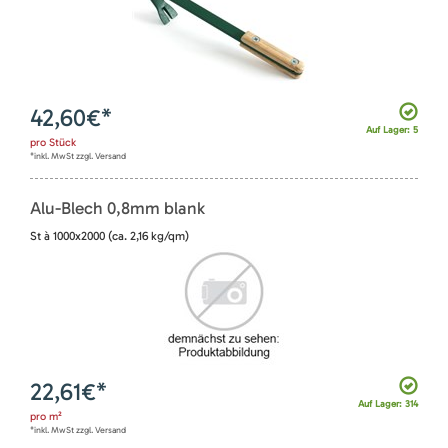
42,60
€*
Auf Lager: 5
pro
Stück
*inkl. MwSt zzgl. Versand
Alu-Blech 0,8mm blank
St à 1000x2000 (ca. 2,16 kg/qm)
22,61
€*
Auf Lager: 314
pro
m²
*inkl. MwSt zzgl. Versand