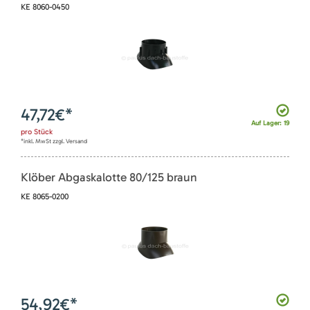
KE 8060-0450
47,72
€*
Auf Lager: 19
pro
Stück
*inkl. MwSt zzgl. Versand
Klöber Abgaskalotte 80/125 braun
KE 8065-0200
54,92
€*