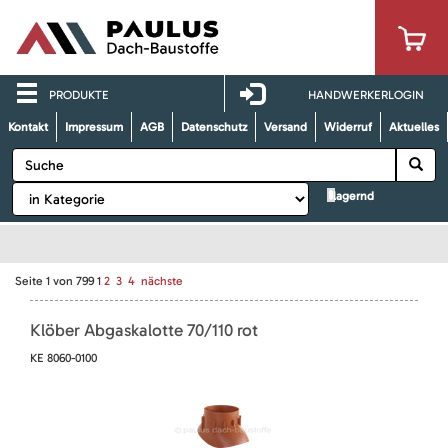
PRODUKTE
HANDWERKERLOGIN
Kontakt
Impressum
AGB
Datenschutz
Versand
Widerruf
Aktuelles
lagernd
Seite
1
von
799
1
2
3
4
nächste
Klöber Abgaskalotte 70/110 rot
KE 8060-0100