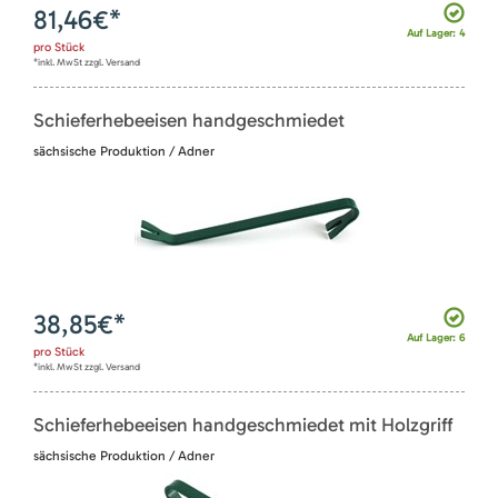
81,46
€*
Auf Lager: 4
pro
Stück
*inkl. MwSt zzgl. Versand
Schieferhebeeisen handgeschmiedet
sächsische Produktion / Adner
38,85
€*
Auf Lager: 6
pro
Stück
*inkl. MwSt zzgl. Versand
Schieferhebeeisen handgeschmiedet mit Holzgriff
sächsische Produktion / Adner