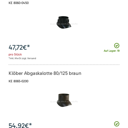
KE 8060-0450
47,72
€*
Auf Lager: 19
pro
Stück
*inkl. MwSt zzgl. Versand
Klöber Abgaskalotte 80/125 braun
KE 8065-0200
54,92
€*