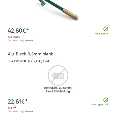
42,60
€*
Auf Lager: 5
pro
Stück
*inkl. MwSt zzgl. Versand
Alu-Blech 0,8mm blank
St à 1000x2000 (ca. 2,16 kg/qm)
22,61
€*
Auf Lager: 306
pro
m²
*inkl. MwSt zzgl. Versand