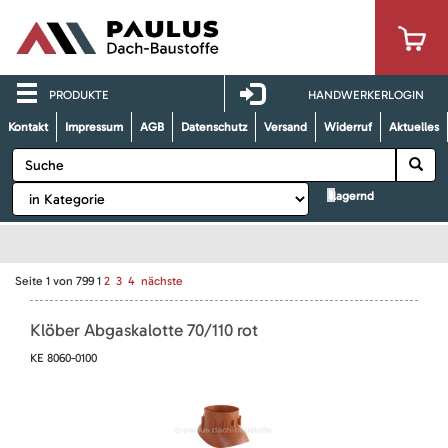
PRODUKTE
HANDWERKERLOGIN
Kontakt
Impressum
AGB
Datenschutz
Versand
Widerruf
Aktuelles
lagernd
Seite
1
von
799
1
2
3
4
nächste
Klöber Abgaskalotte 70/110 rot
KE 8060-0100