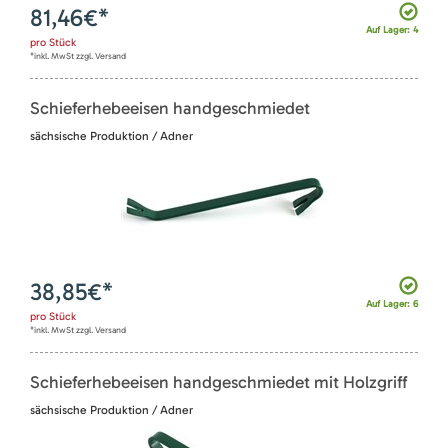
81,46
€*
Auf Lager: 4
pro
Stück
*inkl. MwSt zzgl. Versand
Schieferhebeeisen handgeschmiedet
sächsische Produktion / Adner
38,85
€*
Auf Lager: 6
pro
Stück
*inkl. MwSt zzgl. Versand
Schieferhebeeisen handgeschmiedet mit Holzgriff
sächsische Produktion / Adner