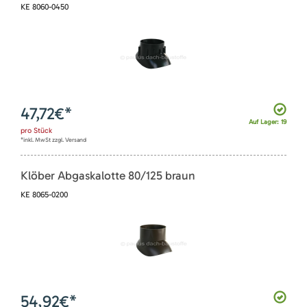
KE 8060-0450
47,72
€*
Auf Lager: 19
pro
Stück
*inkl. MwSt zzgl. Versand
Klöber Abgaskalotte 80/125 braun
KE 8065-0200
54,92
€*