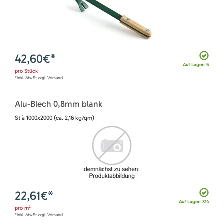
42,60
€*
Auf Lager: 5
pro
Stück
*inkl. MwSt zzgl. Versand
Alu-Blech 0,8mm blank
St à 1000x2000 (ca. 2,16 kg/qm)
22,61
€*
Auf Lager: 314
pro
m²
*inkl. MwSt zzgl. Versand