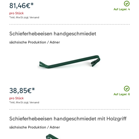
81,46
€*
Auf Lager: 4
pro
Stück
*inkl. MwSt zzgl. Versand
Schieferhebeeisen handgeschmiedet
sächsische Produktion / Adner
38,85
€*
Auf Lager: 6
pro
Stück
*inkl. MwSt zzgl. Versand
Schieferhebeeisen handgeschmiedet mit Holzgriff
sächsische Produktion / Adner