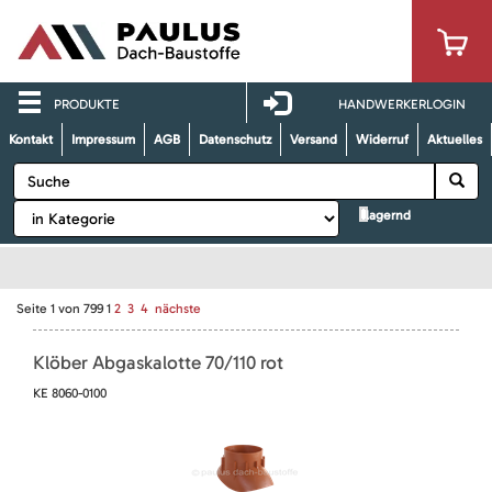
PRODUKTE
HANDWERKERLOGIN
Kontakt
Impressum
AGB
Datenschutz
Versand
Widerruf
Aktuelles
lagernd
Seite
1
von
799
1
2
3
4
nächste
Klöber Abgaskalotte 70/110 rot
KE 8060-0100