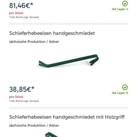
81,46
€*
Auf Lager: 4
pro
Stück
*inkl. MwSt zzgl. Versand
Schieferhebeeisen handgeschmiedet
sächsische Produktion / Adner
38,85
€*
Auf Lager: 6
pro
Stück
*inkl. MwSt zzgl. Versand
Schieferhebeeisen handgeschmiedet mit Holzgriff
sächsische Produktion / Adner