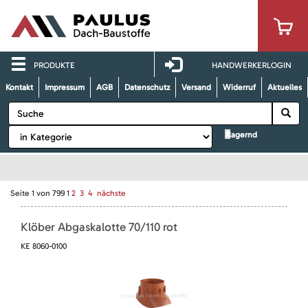
PRODUKTE
HANDWERKERLOGIN
Kontakt
Impressum
AGB
Datenschutz
Versand
Widerruf
Aktuelles
lagernd
Seite
1
von
799
1
2
3
4
nächste
Klöber Abgaskalotte 70/110 rot
KE 8060-0100