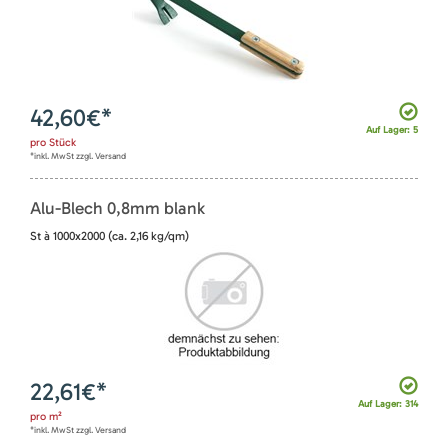
42,60
€*
Auf Lager: 5
pro
Stück
*inkl. MwSt zzgl. Versand
Alu-Blech 0,8mm blank
St à 1000x2000 (ca. 2,16 kg/qm)
22,61
€*
Auf Lager: 314
pro
m²
*inkl. MwSt zzgl. Versand