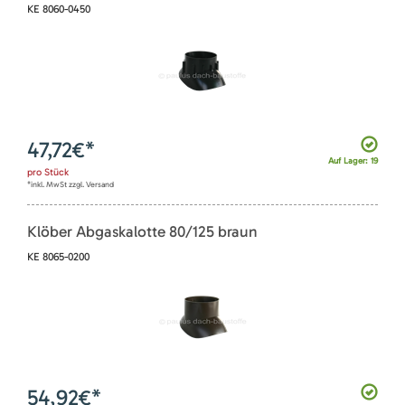
KE 8060-0450
47,72
€*
Auf Lager: 19
pro
Stück
*inkl. MwSt zzgl. Versand
Klöber Abgaskalotte 80/125 braun
KE 8065-0200
54,92
€*