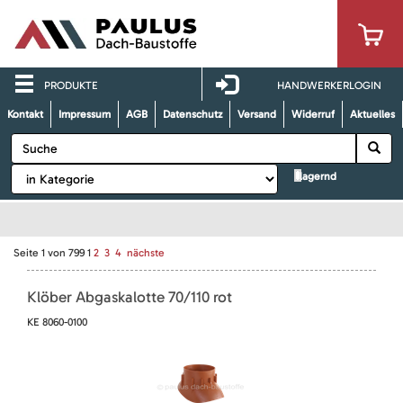
PRODUKTE
HANDWERKERLOGIN
Kontakt
Impressum
AGB
Datenschutz
Versand
Widerruf
Aktuelles
lagernd
Seite
1
von
799
1
2
3
4
nächste
Klöber Abgaskalotte 70/110 rot
KE 8060-0100