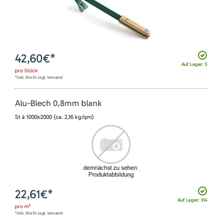
42,60
€*
Auf Lager: 5
pro
Stück
*inkl. MwSt zzgl. Versand
Alu-Blech 0,8mm blank
St à 1000x2000 (ca. 2,16 kg/qm)
22,61
€*
Auf Lager: 314
pro
m²
*inkl. MwSt zzgl. Versand