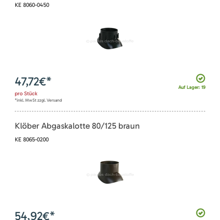
KE 8060-0450
47,72
€*
Auf Lager: 19
pro
Stück
*inkl. MwSt zzgl. Versand
Klöber Abgaskalotte 80/125 braun
KE 8065-0200
54,92
€*