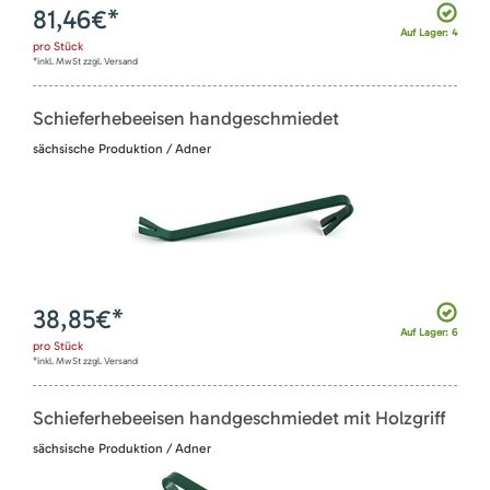
81,46
€*
Auf Lager: 4
pro
Stück
*inkl. MwSt zzgl. Versand
Schieferhebeeisen handgeschmiedet
sächsische Produktion / Adner
38,85
€*
Auf Lager: 6
pro
Stück
*inkl. MwSt zzgl. Versand
Schieferhebeeisen handgeschmiedet mit Holzgriff
sächsische Produktion / Adner