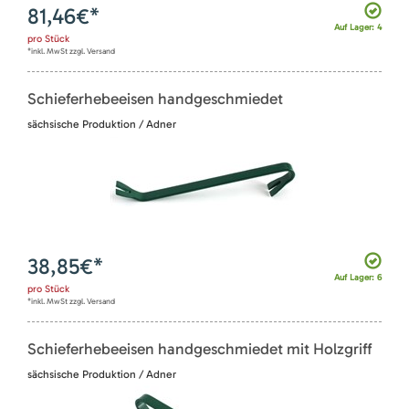
81,46
€*
Auf Lager: 4
pro
Stück
*inkl. MwSt zzgl. Versand
Schieferhebeeisen handgeschmiedet
sächsische Produktion / Adner
38,85
€*
Auf Lager: 6
pro
Stück
*inkl. MwSt zzgl. Versand
Schieferhebeeisen handgeschmiedet mit Holzgriff
sächsische Produktion / Adner