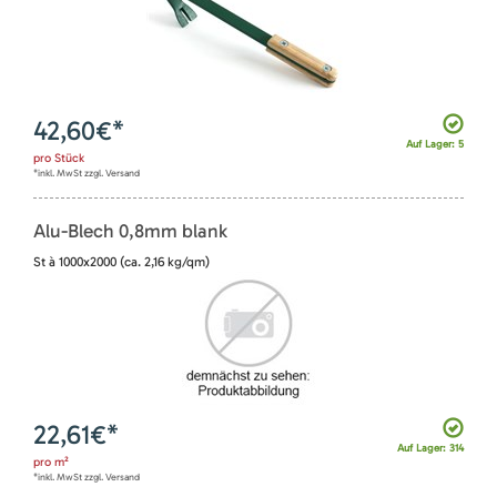
42,60
€*
Auf Lager: 5
pro
Stück
*inkl. MwSt zzgl. Versand
Alu-Blech 0,8mm blank
St à 1000x2000 (ca. 2,16 kg/qm)
22,61
€*
Auf Lager: 314
pro
m²
*inkl. MwSt zzgl. Versand