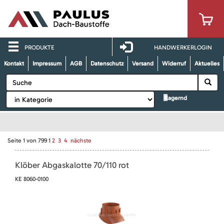
PRODUKTE
HANDWERKERLOGIN
Kontakt
Impressum
AGB
Datenschutz
Versand
Widerruf
Aktuelles
lagernd
Seite
1
von
799
1
2
3
4
nächste
Klöber Abgaskalotte 70/110 rot
KE 8060-0100