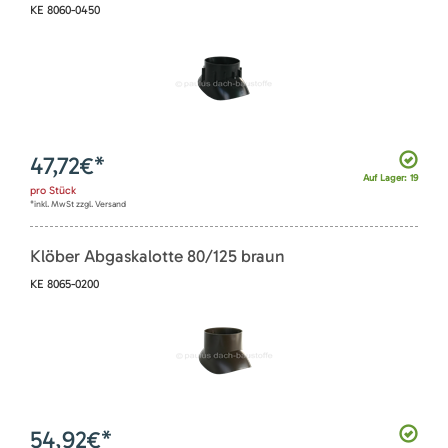
KE 8060-0450
47,72
€*
Auf Lager: 19
pro
Stück
*inkl. MwSt zzgl. Versand
Klöber Abgaskalotte 80/125 braun
KE 8065-0200
54,92
€*