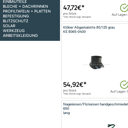
EINBAUTEILE
47,72
€*
BLECHE + DACHRINNEN
PROFILTAFELN + PLATTEN
pro
Stück
Auf Lager:
BEFESTIGUNG
*inkl. MwSt zzgl. Versand
BLITZSCHUTZ
SOLAR
Klöber Abgaskalotte 80/125 grau
WERKZEUG
KE 8065-0400
ARBEITSKLEIDUNG
54,92
€*
pro
Stück
Auf Lager: 
*inkl. MwSt zzgl. Versand
Nageleisen/Flickeisen handgeschmiede
650
lang