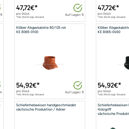
47,72
€*
47,72
€*
pro
Stück
pro
Stück
 9
Auf Lager: 9
*inkl. MwSt zzgl. Versand
*inkl. MwSt zzgl. Versand
Klöber Abgaskalotte 80/125 rot
Klöber Abgaskalott
KE 8065-0100
KE 8065-0450
54,92
€*
54,92
€*
pro
Stück
pro
Stück
14
Auf Lager: 9
*inkl. MwSt zzgl. Versand
*inkl. MwSt zzgl. Versand
t
Schieferhebeeisen handgeschmiedet
Schieferhebeeisen
sächsische Produktion / Adner
Holzgriff
sächsische Produkt