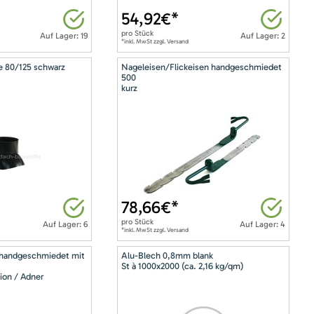
54,92
€*
pro
Stück
Auf Lager: 19
Auf Lager: 2
*inkl. MwSt zzgl. Versand
e 80/125 schwarz
Nageleisen/Flickeisen handgeschmiedet
500
kurz
78,66
€*
pro
Stück
Auf Lager: 6
Auf Lager: 4
*inkl. MwSt zzgl. Versand
 handgeschmiedet mit
Alu-Blech 0,8mm blank
St à 1000x2000 (ca. 2,16 kg/qm)
ion / Adner