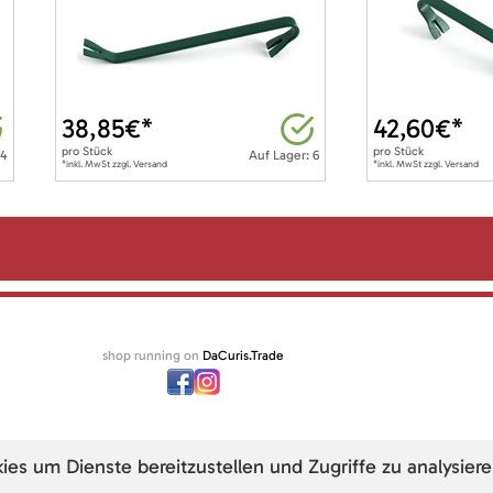
38,85
€*
42,60
€*
pro
Stück
pro
Stück
 4
Auf Lager: 6
*inkl. MwSt zzgl. Versand
*inkl. MwSt zzgl. Versand
shop running on
DaCuris.Trade
s um Dienste bereitzustellen und Zugriffe zu analysiere