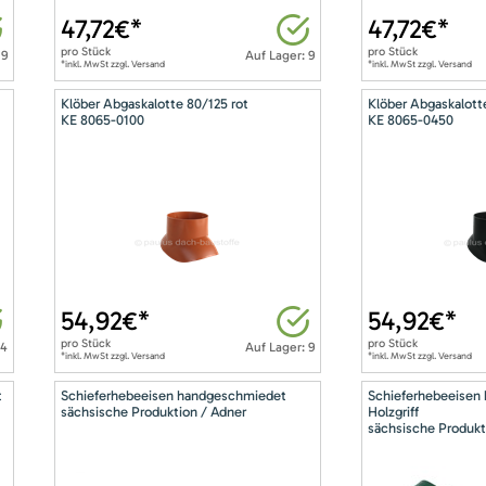
47,72
€*
47,72
€*
pro
Stück
pro
Stück
 9
Auf Lager: 9
*inkl. MwSt zzgl. Versand
*inkl. MwSt zzgl. Versand
Klöber Abgaskalotte 80/125 rot
Klöber Abgaskalott
KE 8065-0100
KE 8065-0450
54,92
€*
54,92
€*
pro
Stück
pro
Stück
14
Auf Lager: 9
*inkl. MwSt zzgl. Versand
*inkl. MwSt zzgl. Versand
t
Schieferhebeeisen handgeschmiedet
Schieferhebeeisen
sächsische Produktion / Adner
Holzgriff
sächsische Produkt