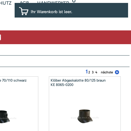
HUTZ
AGB
HANDWERKER
Ihr Warenkorb ist leer.
1
2
3
4
nächste
e 70/110 schwarz
Klöber Abgaskalotte 80/125 braun
KE 8065-0200