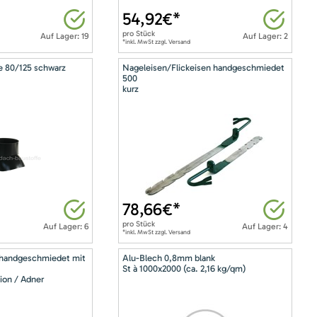
54,92
€*
pro
Stück
Auf Lager: 19
Auf Lager: 2
*inkl. MwSt zzgl. Versand
e 80/125 schwarz
Nageleisen/Flickeisen handgeschmiedet
500
kurz
78,66
€*
pro
Stück
Auf Lager: 6
Auf Lager: 4
*inkl. MwSt zzgl. Versand
 handgeschmiedet mit
Alu-Blech 0,8mm blank
St à 1000x2000 (ca. 2,16 kg/qm)
ion / Adner