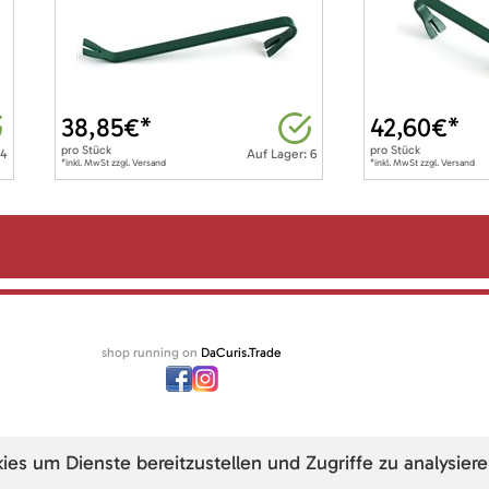
38,85
€*
42,60
€*
pro
Stück
pro
Stück
 4
Auf Lager: 6
*inkl. MwSt zzgl. Versand
*inkl. MwSt zzgl. Versand
shop running on
DaCuris.Trade
s um Dienste bereitzustellen und Zugriffe zu analysiere