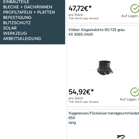
EINBAUTEILE
47,72
€*
BLECHE + DACHRINNEN
PROFILTAFELN + PLATTEN
pro
Stück
Auf Lager:
BEFESTIGUNG
*inkl. MwSt zzgl. Versand
BLITZSCHUTZ
SOLAR
Klöber Abgaskalotte 80/125 grau
WERKZEUG
KE 8065-0400
ARBEITSKLEIDUNG
54,92
€*
pro
Stück
Auf Lager: 
*inkl. MwSt zzgl. Versand
Nageleisen/Flickeisen handgeschmiede
650
lang