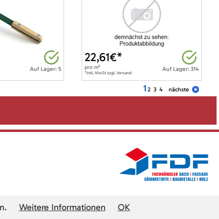
22,61
€*
pro
m²
Auf Lager: 5
Auf Lager: 314
*inkl. MwSt zzgl. Versand
1
2
3
4
nächste
n.
Weitere Informationen
OK