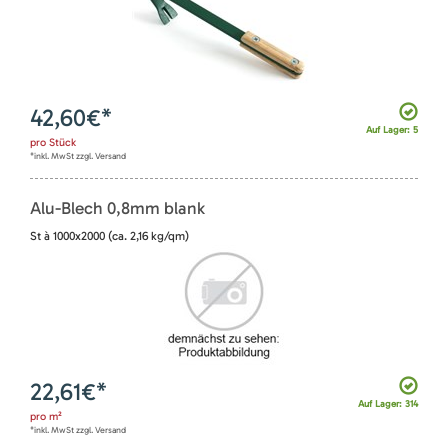
42,60
€*
Auf Lager: 5
pro
Stück
*inkl. MwSt zzgl. Versand
Alu-Blech 0,8mm blank
St à 1000x2000 (ca. 2,16 kg/qm)
22,61
€*
Auf Lager: 314
pro
m²
*inkl. MwSt zzgl. Versand