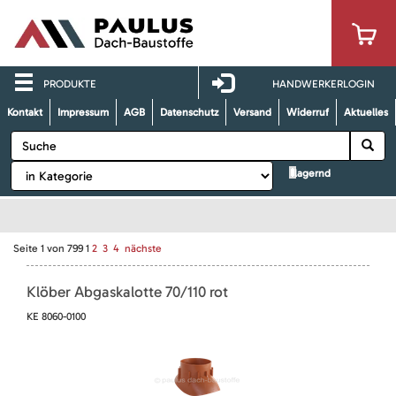
PRODUKTE
HANDWERKERLOGIN
Kontakt
Impressum
AGB
Datenschutz
Versand
Widerruf
Aktuelles
lagernd
Seite
1
von
799
1
2
3
4
nächste
Klöber Abgaskalotte 70/110 rot
KE 8060-0100