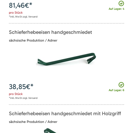
81,46
€*
Auf Lager: 4
pro
Stück
*inkl. MwSt zzgl. Versand
Schieferhebeeisen handgeschmiedet
sächsische Produktion / Adner
38,85
€*
Auf Lager: 6
pro
Stück
*inkl. MwSt zzgl. Versand
Schieferhebeeisen handgeschmiedet mit Holzgriff
sächsische Produktion / Adner