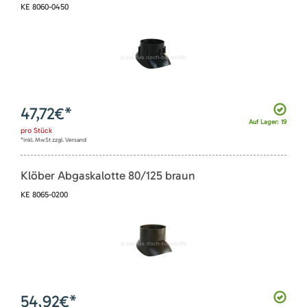
KE 8060-0450
47,72
€*
Auf Lager: 19
pro
Stück
*inkl. MwSt zzgl. Versand
Klöber Abgaskalotte 80/125 braun
KE 8065-0200
54,92
€*