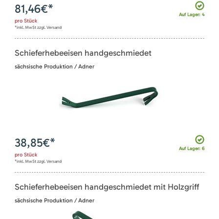
81,46
€*
Auf Lager: 4
pro
Stück
*inkl. MwSt zzgl. Versand
Schieferhebeeisen handgeschmiedet
sächsische Produktion / Adner
38,85
€*
Auf Lager: 6
pro
Stück
*inkl. MwSt zzgl. Versand
Schieferhebeeisen handgeschmiedet mit Holzgriff
sächsische Produktion / Adner