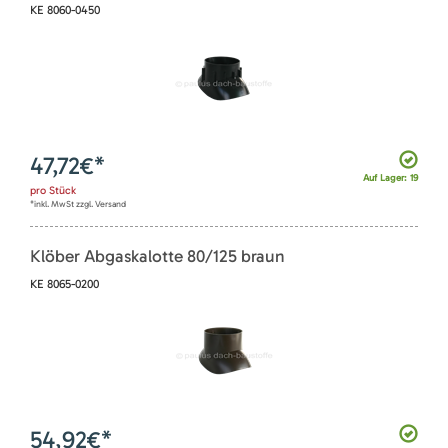
KE 8060-0450
47,72
€*
Auf Lager: 19
pro
Stück
*inkl. MwSt zzgl. Versand
Klöber Abgaskalotte 80/125 braun
KE 8065-0200
54,92
€*