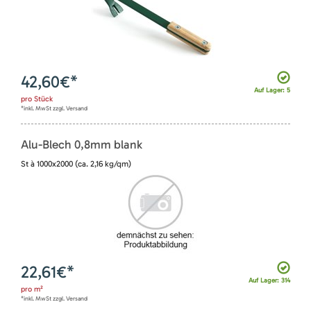
42,60
€*
Auf Lager: 5
pro
Stück
*inkl. MwSt zzgl. Versand
Alu-Blech 0,8mm blank
St à 1000x2000 (ca. 2,16 kg/qm)
22,61
€*
Auf Lager: 314
pro
m²
*inkl. MwSt zzgl. Versand