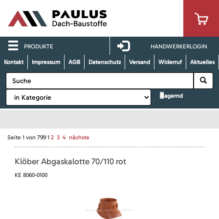
PRODUKTE
HANDWERKERLOGIN
Kontakt
Impressum
AGB
Datenschutz
Versand
Widerruf
Aktuelles
lagernd
Seite
1
von
799
1
2
3
4
nächste
Klöber Abgaskalotte 70/110 rot
KE 8060-0100